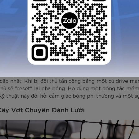
 Thép:
bằng mili giây. Kỹ thuật volley được chia làm hai loại c
là bậc thầy của kỹ thuật này. Với những cú đánh cực mạn
ần như toàn bộ lực và đưa bóng nhẹ nhàng trở lại "bếp".
ột cú đẩy dứt khoát bằng cổ tay để kết liễu điểm số.
Động:
 cấp nhất. Khi bị đối thủ tấn công bằng một cú drive mạ
 thủ sẽ "reset" lại pha bóng. Họ dùng một động tác mềm
Kỹ thuật này đòi hỏi cảm giác bóng phi thường và một sự
Cây Vợt Chuyên Đánh Lưới