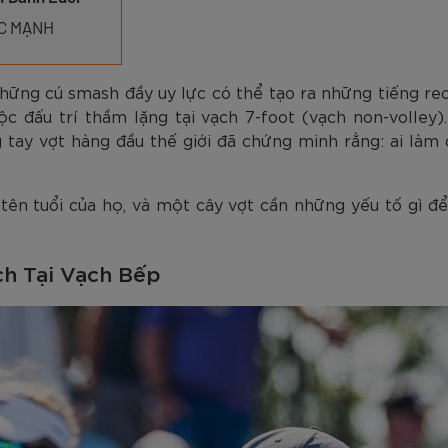
am
Tím
Carbon Trắng Xanh
Microfiber ZK5-206
Trắng
Carbon Xa
779.000
2.890.000
1.690.000
1.290.000
450.000
779.000
2.890.000
1.290.000
990.000
650.000
VNĐ
VNĐ
VNĐ
VNĐ
VNĐ
VN
VN
VN
ỨC MẠNH
những cú smash đầy uy lực có thể tạo ra những tiếng re
 đấu trí thầm lặng tại vạch 7-foot (vạch non-volley)
tay vợt hàng đầu thế giới đã chứng minh rằng: ai làm 
tên tuổi của họ, và một cây vợt cần những yếu tố gì để 
ch Tại Vạch Bếp