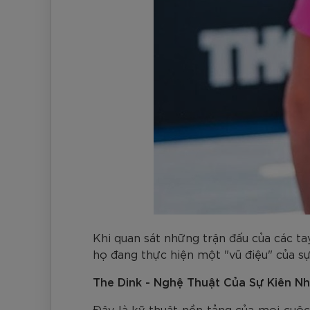
Khi quan sát những trận đấu của các t
họ đang thực hiện một "vũ điệu" của sự
The Dink - Nghệ Thuật Của Sự Kiên Nh
Đây là kỹ thuật nền tảng của mọi cuộc