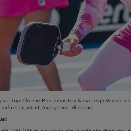
ay vợt top đầu như Ben Johns hay Anna Leigh Waters, ch
 kiểm soát với những kỹ thuật đỉnh cao:
ẫn:
 đấu lưới. Một cú dink hoàn hảo là một pha đánh nhẹ, đư