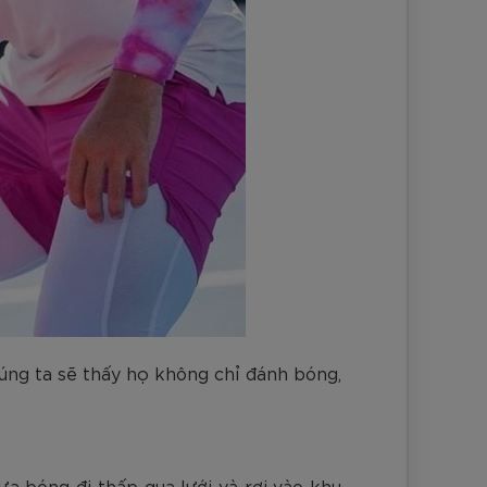
úng ta sẽ thấy họ không chỉ đánh bóng,
a bóng đi thấp qua lưới và rơi vào khu