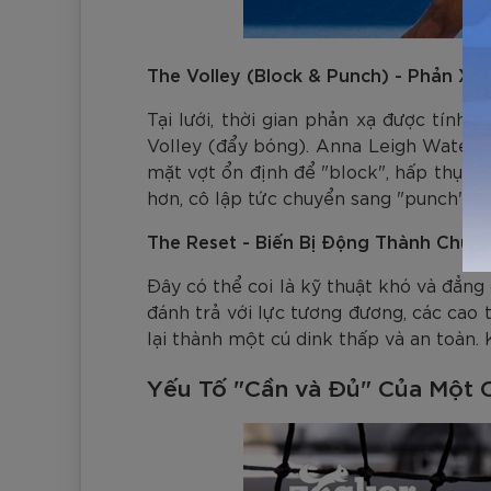
The Volley (Block & Punch) - Phản Xạ
Tại lưới, thời gian phản xạ được tính 
Volley (đẩy bóng). Anna Leigh Waters 
mặt vợt ổn định để "block", hấp thụ g
hơn, cô lập tức chuyển sang "punch", m
The Reset - Biến Bị Động Thành Chủ 
Đây có thể coi là kỹ thuật khó và đẳng
đánh trả với lực tương đương, các cao
lại thành một cú dink thấp và an toàn. 
Yếu Tố "Cần và Đủ" Của Một 