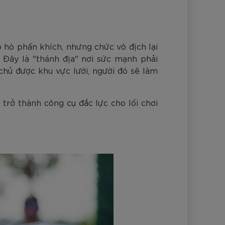
nh Cam
Đ
Đ
Đ
VNĐ
VNĐ
o hò phấn khích, nhưng chức vô địch lại
. Đây là "thánh địa" nơi sức mạnh phải
chủ được khu vực lưới, người đó sẽ làm
trở thành công cụ đắc lực cho lối chơi