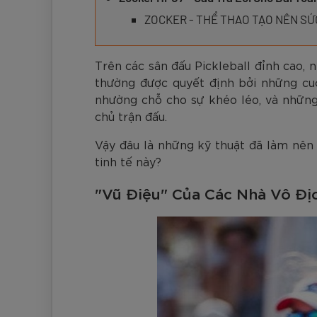
Đen
Carbon Xanh C
ZK5-AS205
Giày Pickleball
779.000
2.890.000
1.690.000
1.690.000
569.000
VNĐ
VNĐ
VNĐ
VNĐ
VNĐ
Giày trẻ em
ZOCKER - THỂ THAO TẠO NÊN S
Bóng Pickleball
Zocker Space
Trên các sân đấu Pickleball đỉnh cao, 
Khung lưới Pickleball
Zocker 1902
thường được quyết định bởi những cuộc
Quần áo Pickleball
nhường chỗ cho sự khéo léo, và những 
chủ trận đấu.
Phụ kiện Pickleball
Vậy đâu là những kỹ thuật đã làm nên 
BST Pickleball Zocker Junior
tinh tế này?
"Vũ Điệu" Của Các Nhà Vô Đị