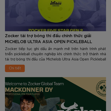
Zocker tài trợ bóng thi đấu chính thức giải
MICHELOB ULTRA ASIA OPEN PICKLEBALL
TOURNAMENT 2026
Zocker tiếp tục ghi dấu ấn mạnh mẽ trên hành trình phát
triển pickleball chuyên nghiệp khi chính thức trở thành nhà
tài trợ bóng thi đấu của Michelob Ultra Asia Open Pickleball
Tournament 2026 – một trong những giải đấu pickleball quy
Chi tiết
mô lớn và được mong chờ nhất trong năm.