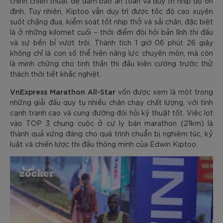
chỉnh chiến thuật để đảm bảo an toàn và duy trì nhịp độ ổn
định. Tuy nhiên, Kiptoo vẫn duy trì được tốc độ cao xuyên
suốt chặng đua, kiểm soát tốt nhịp thở và sải chân, đặc biệt
là ở những kilomet cuối – thời điểm đòi hỏi bản lĩnh thi đấu
và sự bền bỉ vượt trội. Thành tích 1 giờ 06 phút 26 giây
không chỉ là con số thể hiện năng lực chuyên môn, mà còn
là minh chứng cho tinh thần thi đấu kiên cường trước thử
thách thời tiết khắc nghiệt.
VnExpress Marathon All-Star
vốn được xem là một trong
những giải đấu quy tụ nhiều chân chạy chất lượng, với tính
cạnh tranh cao và cung đường đòi hỏi kỹ thuật tốt. Việc lọt
vào TOP 3 chung cuộc ở cự ly bán marathon (21km) là
thành quả xứng đáng cho quá trình chuẩn bị nghiêm túc, kỷ
luật và chiến lược thi đấu thông minh của Edwin Kiptoo.