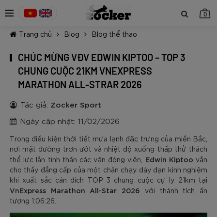
0
Trang chủ
Blog
Blog thể thao
CHÚC MỪNG VĐV EDWIN KIPTOO – TOP 3
CHUNG CUỘC 21KM VNEXPRESS
MARATHON ALL-STRAR 2026
TIẾP TỤC MUA HÀNG
Tác giả:
Zocker Sport
Ngày cập nhật: 11/02/2026
Trong điều kiện thời tiết mưa lạnh đặc trưng của miền Bắc,
nơi mặt đường trơn ướt và nhiệt độ xuống thấp thử thách
Edwin Kiptoo
thể lực lẫn tinh thần các vận động viên,
vẫn
cho thấy đẳng cấp của một chân chạy dày dạn kinh nghiệm
khi xuất sắc cán đích TOP 3 chung cuộc cự ly 21km tại
VnExpress Marathon All-Star 2026
với thành tích ấn
tượng 1:06:26.