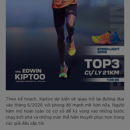
Theo kế hoạch, Kiptoo dự kiến sẽ quay trở lại đường đua
vào tháng 6/2026 với phong độ mạnh mẽ hơn nữa. Người
hâm mộ hoàn toàn có cơ sở để kỳ vọng vào những bước
chạy bứt phá và những màn thể hiện thuyết phục hơn trong
các giải đấu sắp tới.