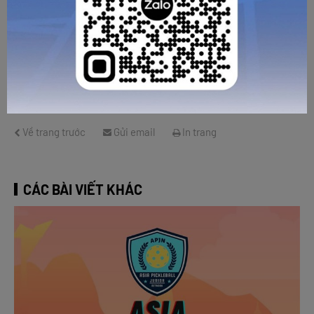
Chúc Edwin Kiptoo có một giai đoạn tập luyện hiệu quả,
duy trì phong độ đỉnh cao và sớm trở lại đường đua với
những bước chạy bùng nổ hơn nữa trong thời gian tới!
Về trang trước
Gửi email
In trang
CÁC BÀI VIẾT KHÁC