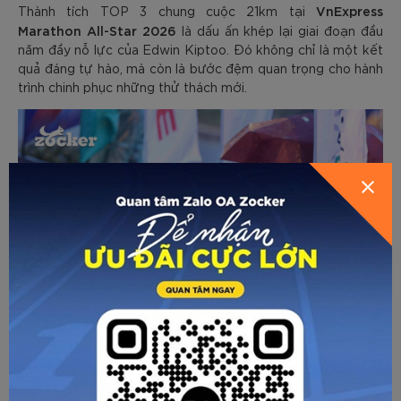
VnExpress
Thành tích TOP 3 chung cuộc 21km tại
Marathon All-Star 2026
là dấu ấn khép lại giai đoạn đầu
năm đầy nỗ lực của Edwin Kiptoo. Đó không chỉ là một kết
quả đáng tự hào, mà còn là bước đệm quan trọng cho hành
trình chinh phục những thử thách mới.