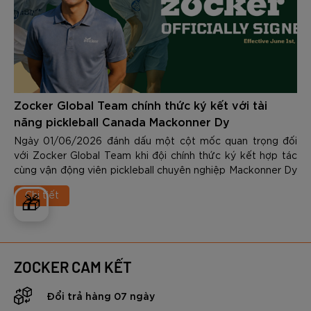
Zocker Global Team chính thức ký kết với tài
năng pickleball Canada Mackonner Dy
Ngày 01/06/2026 đánh dấu một cột mốc quan trọng đối
với Zocker Global Team khi đội chính thức ký kết hợp tác
cùng vận động viên pickleball chuyên nghiệp Mackonner Dy
- một trong những tài năng trẻ nổi bật nhất của làng
Chi tiết
pickleball quốc tế hiện nay.
🎁
ZOCKER CAM KẾT
Đổi trả hàng 07 ngày