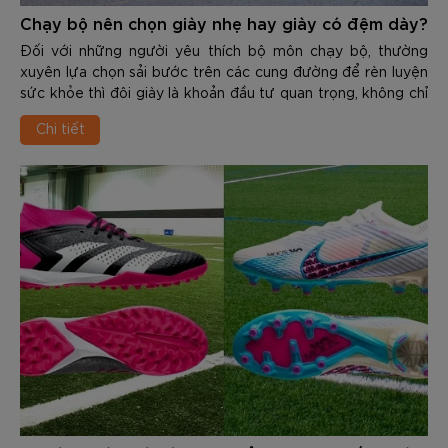
Chạy bộ nên chọn giày nhẹ hay giày có đệm dày?
Đối với những người yêu thích bộ môn chạy bộ, thường
xuyên lựa chọn sải bước trên các cung đường để rèn luyện
sức khỏe thì đôi giày là khoản đầu tư quan trọng, không chỉ
giúp cải thiện thành tích mà còn phòng tránh những chấn
Chi tiết
thương dai dẳng. Đứng trước kệ giày của các thương hiệu,
runner thường phải đối mặt với 1 bài toán nan giải là làm sao
để chọn được sản phẩm phù hợp.