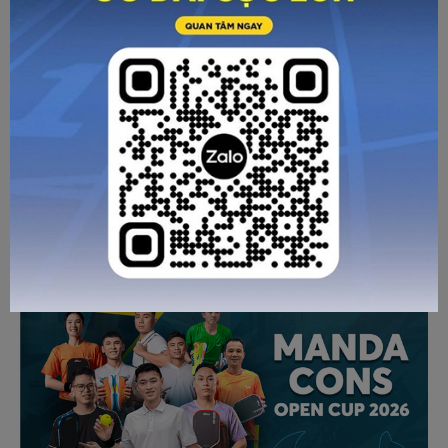
Zocker là thương hiệu giày bóng đá sân cỏ nhân tạo
hàng đầu tại Việt nam
. Chúng tôi thiết kế, sản xuất và
giày bóng đá thương hiệu Zocker
cung cấp
. Hệ thống đại
lý, cửa hàng của Zocker luôn sẵn sàng chuyển hàng toàn
quốc, bảo hành chu đáo.
Về trang trước
Gửi email
In trang
CÁC BÀI VIẾT KHÁC