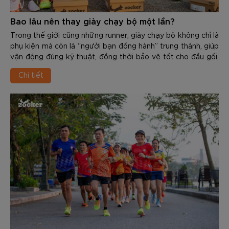
Bao lâu nên thay giày chạy bộ một lần?
Trong thế giới cũng những runner, giày chạy bộ không chỉ là
phụ kiện mà còn là “người bạn đồng hành” trung thành, giúp
vận động đúng kỹ thuật, đồng thời bảo vệ tốt cho đầu gối,
cổ chân, khớp hàng và cột sống. Tuy nhiên, mọi vật dùng
Chi tiết
đều có độ bền và tuổi thọ nhất định. Việc sử dụng 1 đôi giày
đã “xuống cấp” không chỉ giảm hiệu suất mà còn là nguyên
nhân gây ra các chấn thương nghiêm trọng như: Viêm cân
gan chân, đau cẳng chân, viêm khớp…