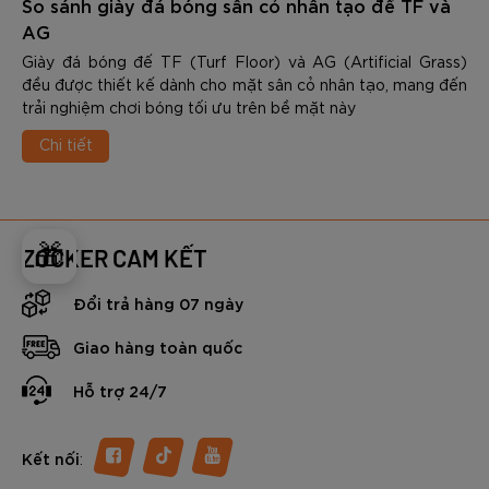
So sánh giày đá bóng sân cỏ nhân tạo đế TF và
AG
Giày đá bóng đế TF (Turf Floor) và AG (Artificial Grass)
đều được thiết kế dành cho mặt sân cỏ nhân tạo, mang đến
trải nghiệm chơi bóng tối ưu trên bề mặt này
Chi tiết
🎁
ZOCKER CAM KẾT
Đổi trả hàng 07 ngày
Giao hàng toàn quốc
Hỗ trợ 24/7
:
Kết nối