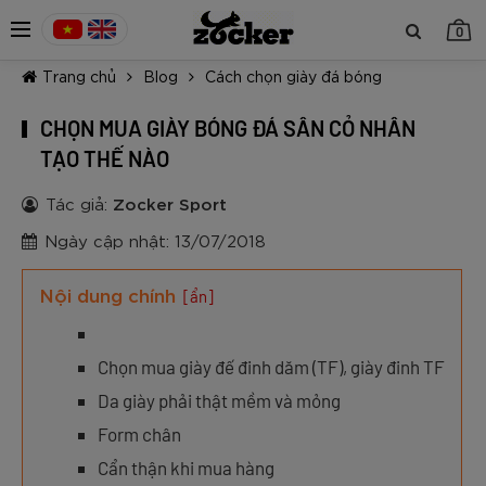
0
Trang chủ
Blog
Cách chọn giày đá bóng
CHỌN MUA GIÀY BÓNG ĐÁ SÂN CỎ NHÂN
TẠO THẾ NÀO
Tác giả:
Zocker Sport
TIẾP TỤC MUA HÀNG
Ngày cập nhật: 13/07/2018
Nội dung chính
[ẩn]
Chọn mua giày đế đinh dăm (TF), giày đinh TF
Da giày phải thật mềm và mỏng
Form chân
Cẩn thận khi mua hàng