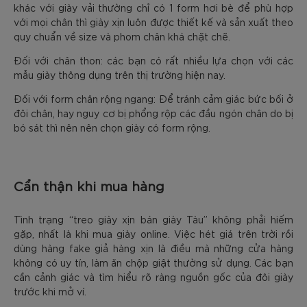
khác với giày vải thường chỉ có 1 form hơi bè để phù hợp
với mọi chân thì giày xịn luôn được thiết kế và sản xuất theo
quy chuẩn về size và phom chân khá chặt chẽ.
Đối với chân thon: các bạn có rất nhiều lựa chọn với các
mẫu giày thông dụng trên thị trường hiện nay.
Đối với form chân rộng ngang: Để tránh cảm giác bức bối ở
đôi chân, hay nguy cơ bị phổng rộp các đầu ngón chân do bị
bó sát thì nên nên chọn giày có form rộng.
Cẩn thận khi mua hàng
Tình trạng “treo giày xịn bán giày Tàu” không phải hiếm
gặp, nhất là khi mua giày online. Việc hét giá trên trời rồi
dùng hàng fake giả hàng xịn là điều mà những cửa hàng
không có uy tín, làm ăn chộp giật thường sử dụng. Các bạn
cần cảnh giác và tìm hiểu rõ ràng nguồn gốc của đôi giày
trước khi mở ví.