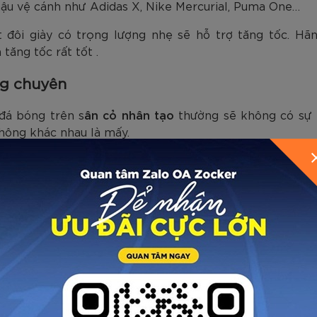
 hậu vệ cánh như Adidas X, Nike Mercurial, Puma One…
 đôi giày có trọng lượng nhẹ sẽ hỗ trợ tăng tốc. Hã
 tăng tốc rất tốt .
ng chuyên
 đá bóng trên s
ân cỏ nhân tạo
thường sẽ không có sự 
hông khác nhau là mấy.
ác cầu thủ không chuyên chủ yếu dựa trên thiết kế form 
ợng giày cũng rất cần lưu tâm. Một đôi giày thon gọn, m
o vệ tốt hơn.
ày đá bóng cho vị trí hậu vệ
từ Zocker. Nếu các bạn c
g cho hậu vệ, hãy liên hệ với chúng tôi để được tư vấn 