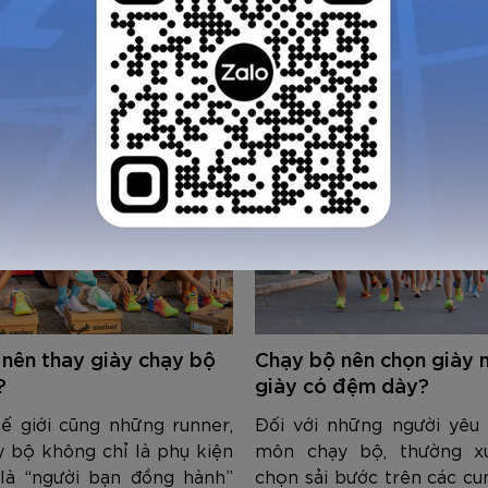
 nên thay giày chạy bộ
Chạy bộ nên chọn giày 
?
giày có đệm dày?
ế giới cũng những runner,
Đối với những người yêu 
y bộ không chỉ là phụ kiện
môn chạy bộ, thường x
là “người bạn đồng hành”
chọn sải bước trên các c