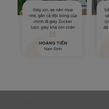
Giày xịn, ae nên mua
Sả
ất
nhé, gần cả đội bóng của
sâ
mình đi giày Zocker
lự
luôn, giày khá ôm chân
đá
và bền, vê bóng hay sút
tốt.
HOÀNG TIẾN
Nam Định