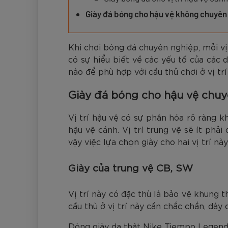
Đen
Carbon Xanh C
ZK5-AS205
Giày Pickleball
779.000
2.890.000
1.690.000
1.690.000
569.000
VNĐ
VNĐ
VNĐ
VNĐ
VNĐ
Giày trẻ em
Giày đá bóng cho hậu vệ không chuyên
Bóng Pickleball
Zocker Space
Khi chơi bóng đá chuyên nghiệp, mỗi vị
Khung lưới Pickleball
Zocker 1902
có sự hiểu biết về các yếu tố của các 
Quần áo Pickleball
nào để phù hợp với cầu thủ chơi ở vị tr
Phụ kiện Pickleball
Giày đá bóng cho hậu vệ chuy
BST Pickleball Zocker Junior
Vị trí hậu vệ có sự phân hóa rõ ràng k
hậu vệ cánh. Vị trí trung vệ sẽ ít phả
vậy việc lựa chọn giày cho hai vị trí nà
Giày của trung vệ CB, SW
Vị trí này có đặc thù là bảo vệ khung
cầu thù ở vị trí này cần chắc chắn, dày
Dòng giày da thật Nike Tiempo Legend 