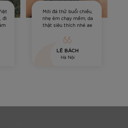
Việt
Mới đá thử buổi chiều,
 đi
nhẹ êm chạy mềm, da
cảm
thật siêu thích nhé ae
LÊ BÁCH
Hà Nội