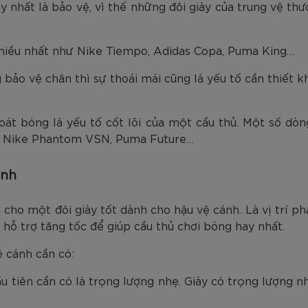
y nhất là bảo vệ, vì thế những đôi giày của trung vệ th
nhiều nhất như Nike Tiempo, Adidas Copa, Puma King…
 bảo vệ chân thì sự thoái mái cũng là yếu tố cần thiết kh
át bóng là yếu tố cốt lõi của một cầu thủ. Một số dò
r, Nike Phantom VSN, Puma Future…
ánh
n cho một đôi giày tốt dành cho hậu vệ cánh. Là vị trí p
 hỗ trợ tăng tốc để giúp cầu thủ chơi bóng hay nhất.
 cánh cần có:
u tiên cần có là trọng lượng nhẹ. Giày có trọng lượng n