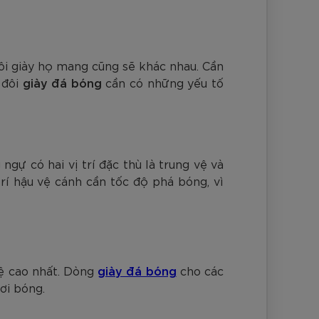
nh Cam
Đ
Đ
Đ
VNĐ
VNĐ
đôi giày họ mang cũng sẽ khác nhau. Cần
 đôi
giày đá bóng
cần có những yếu tố
gự có hai vị trí đặc thù là trung vệ và
trí hậu vệ cánh cần tốc độ phá bóng, vì
vệ cao nhất. Dòng
giày đá bóng
cho các
hơi bóng.