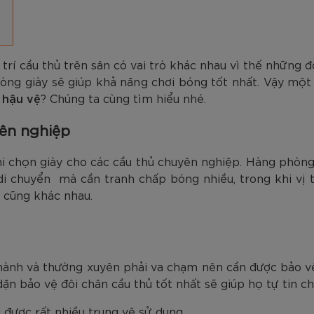
am
Tím
Carbon Trắng Xanh
Microfiber ZK5-206
Trắng
Carbon Xa
779.000
2.890.000
1.690.000
1.290.000
450.000
779.000
2.890.000
1.290.000
990.000
650.000
VNĐ
VNĐ
VNĐ
VNĐ
VNĐ
VN
VN
VN
 trí cầu thủ trên sân có vai trò khác nhau vì thế những 
dòng giày sẽ giúp khả năng chơi bóng tốt nhất. Vậy một
í
hậu vệ
? Chúng ta cùng tìm hiểu nhé.
ên nghiệp
hi chọn giày cho các cầu thủ chuyên nghiệp. Hàng phòng n
i di chuyển mà cần tranh chấp bóng nhiều, trong khi vị 
y cũng khác nhau.
 thành và thường xuyên phải va chạm nên cần được bảo 
 dặn bảo vệ đôi chân cầu thủ tốt nhất sẽ giúp họ tự tin c
được rất nhiều trung vệ sử dụng.