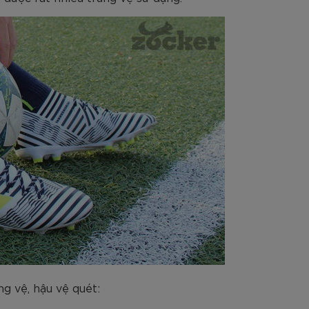
ng vệ, hậu vệ quét: