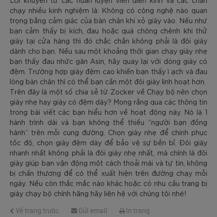
Lời khuyên từ các huấn luyện viên điền kinh và các chân
chạy nhiều kinh nghiệm là: Không có công nghệ nào quan
trọng bằng cảm giác của bàn chân khi xỏ giày vào. Nếu như
bạn cảm thấy bị kích, đau hoặc quá chông chênh khi thử
giày tại cửa hàng thì đó chắc chắn không phải là đôi giày
dành cho bạn. Nếu sau một khoảng thời gian chạy giày nhẹ
bạn thấy đau nhức gân Asin, hãy quay lại với dòng giày có
đệm. Trường hợp giày đệm cao khiến bạn thấy ì ạch và đau
lòng bàn chân thì có thể bạn cần một đôi giày linh hoạt hơn.
Trên đây là một số chia sẻ từ Zocker về Chạy bộ nên chọn
giày nhẹ hay giày có đệm dày? Mong rằng qua các thông tin
trong bài viết các bạn hiểu hơn về hoạt động này. Nó là 1
hành trình dài và bạn không thể thiếu “người bạn đồng
hành” trên mỗi cung đường. Chọn giày nhẹ để chinh phục
tốc độ, chọn giày đệm dày để bảo vệ sự bền bỉ. Đôi giày
nhanh nhất không phải là đôi giày nhẹ nhất, mà chính là đôi
giày giúp bạn vận động một cách thoải mái và tự tin, không
bị chấn thương để có thể xuất hiện trên đường chạy mỗi
ngày. Nếu còn thắc mắc nào khác hoặc có nhu cầu trang bị
giày chạy bộ chính hãng hãy liên hệ với chúng tôi nhé!
Về trang trước
Gửi email
In trang