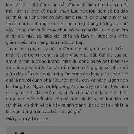
kéo dài 2 – 3h) đôi chân bắt đầu xuất hiện tình trạng mệt
mỏi, làm sai lệch kỹ thuật chạy. Lúc này, lớp đệm sẽ bù đắp
sự thiếu hụt cho các cơ bắp đang rệu rã, giúp bạn duy trì sự
thoải mái tới những kilomet cuối cùng. Cũng tương tự như
vậy, trong các buổi chạy phục hồi sau giải đấu, cảm giác êm
ái từ đôi giày sẽ giúp đôi chân và tâm trí được thư giãn,
giảm thiểu tình trạng đau nhức cơ bắp.
Tuy nhiên, giày chạy bộ có đệm dày cũng có nhược điểm -
nhất là về trọng lượng và cảm giác mặt đất. Cái giá của sự
êm ái chính là trọng lượng. Mặc dù công nghệ bọt hiện nay
đã tiến bộ và được tối ưu rất nhiều nhưng giày có phần đế
giữa dày vẫn có trọng lượng lớn hơn các dòng giày khác. Hệ
quả là người dùng phải tiêu tốn nhiều oxy và năng lượng hơn
khi tăng tốc. Ngoài ra, lớp đế giữa quá dày sẽ triệt tiêu luôn
cảm giác mặt đất. Điều này khiến cho não bộ khó nhận biết
được các biến đổi nhỏ trên bề mặt địa hình, đôi khi dẫn tới
sự thiếu ổn định và dễ gây ra tình trạng lật cổ chân - nhất là
khi vận động trên các bề mặt gồ ghề.
Giày chạy bộ nhẹ