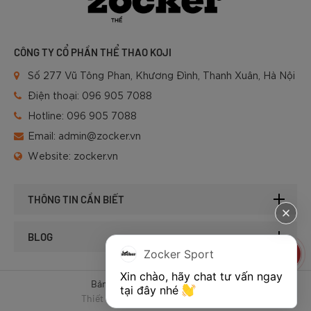
CÔNG TY CỔ PHẦN THỂ THAO KOJI
Số 277 Vũ Tông Phan, Khương Đình, Thanh Xuân, Hà Nội
Điện thoại:
096 905 7088
Hotline:
096 905 7088
Email:
admin@zocker.vn
Website:
zocker.vn
THÔNG TIN CẦN BIẾT
BLOG
Zocker Sport
Xin chào, hãy chat tư vấn ngay 
Bản quyền © 2025 của Zocker.
tại đây nhé 
Thiết kế website & SEO - Tất Thành