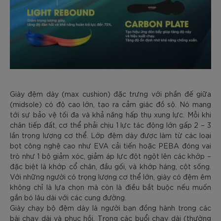
Giày đệm dày (max cushion) đặc trưng với phần đế giữa
(midsole) có độ cao lớn, tạo ra cảm giác đồ sộ. Nó mang
tới sự bảo vệ tối đa và khả năng hấp thụ xung lực. Mỗi khi
chân tiếp đất, cơ thể phải chịu 1 lực tác động lớn gấp 2 – 3
lần trọng lượng cơ thể. Lớp đệm dày được làm từ các loại
bọt công nghệ cao như EVA cải tiến hoặc PEBA đóng vai
trò như 1 bộ giảm xóc, giảm áp lực đột ngột lên các khớp –
đặc biệt là khớp cổ chân, đầu gối, và khớp háng, cột sống.
Với những người có trọng lượng cơ thể lớn, giày có đệm êm
không chỉ là lựa chọn mà còn là điều bắt buộc nếu muốn
gắn bó lâu dài với các cung đường.
Giày chạy bộ đệm dày là người bạn đồng hành trong các
bài chạy dài và phục hồi. Trong các buổi chạy dài (thường