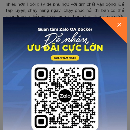
nhiều hơn 1 đôi giày để phù hợp với tính chất vận động. Để
tập luyện, chạy hàng ngày, chạy phục hồi thì bạn có thể
dùng loại có đế dày. Còn vào các buổi chạy đua, chạy nước
rút thì có thể dùng giày nhẹ.
Trong vài năm gần đây, thị trường xuất hiện một số dòng
giày cao cấp. Ngoài việc sử dụng vật liệu tiên tiến ở phần
đế còn được tích hợp thêm thanh carbon để trợ lực. Do đó,
giày không chỉ nhẹ mà còn hỗ trợ bứt tốc tốt, trong khi vẫn
bảo vệ an toàn tốt đa cho bàn chân. Tuy nhiên, dòng giày
này có mức giá tương đối cao. Nhiều người sử dụng để làm
giày thi đấu hoặc cho các buổi tập quan trọng, trong khi
chạy hàng ngày vẫn dùng giày tập. Các bạn có thể tham
khảo dòng giày Ultra Ligh với cả 2 phiên bản full/half carbon
của Zocker.