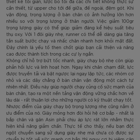
thiết kế tối giản, lược bỏ tối đa các chi tiết không thực sự
cần thiết, từ upper cho tới đế giữa, đế ngoài, đệm gót. Khi
vận động, trọng lượng ở bàn chân có ảnh hưởng lớn hơn
nhiều so với trọng lượng ở thân người. Việc giảm 100gr
trọng lượng giày có thể giúp giảm đáng kể hiệu suất tiêu
thụ oxy. Với 1 đôi giày nhẹ, runner có thể dễ dàng gia tăng
tần suất bước chạy và nhấc chân nhanh hơn khỏi mặt đất.
Đây chính là yếu tố then chốt giúp bạn cải thiện và nâng
cao được thành tích trong các cự ly ngắn.
Không chỉ hỗ trợ bứt tốc nhanh, giày chạy bộ nhẹ còn giúp
phản hồi lực và linh hoạt hơn. Ngay khi chân chạm đất, lực
được truyền tải và bật ngược lại ngay lập tức, các nhóm cơ
nhỏ và các dây chằng ở bàn chân vận động một cách tự
nhiên nhất. Điều này giúp người chạy củng cố sức mạnh của
bàn chân, tạo ra một nền tảng vận động vững chắc hơn về
lâu dài - rất thuận lợi cho những người có kỹ thuật chạy tốt.
Nhược điểm của giày chạy bộ trọng lượng nhẹ cũng nằm ở
ưu điểm của nó. Giày mỏng hơn đòi hỏi hệ cơ bắp - nhất là
bắp chân và gân Asin phải chịu áp lực rát lớn nhằm thực
hiện khả năng giảm chấn. Thực tế cho thấy, nếu bạn đột
ngột chuyển sang sử dụng giày nhẹ mà chưa có được sự
chuẩn bị tốt về sức mạnh cơ bắp thì nguy cơ bị viêm cân