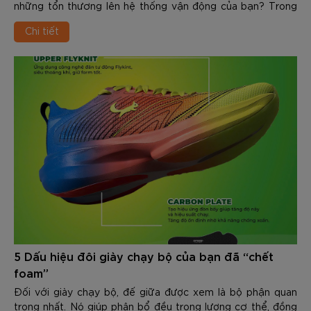
những tổn thương lên hệ thống vận động của bạn? Trong
nội dung dưới đây các bạn hãy cùng Zocker sẽ chia sẻ chi
Chi tiết
tiết về Có nên chạy bộ mỗi ngày không, từ đó tìm ra câu trả
lời chính xác cho vấn đề trên.
5 Dấu hiệu đôi giày chạy bộ của bạn đã “chết
foam”
Đối với giày chạy bộ, đế giữa được xem là bộ phận quan
trọng nhất. Nó giúp phân bổ đều trọng lượng cơ thể, đồng