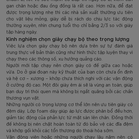
gan chân hoặc đau ống đồng là rất cao. Hơn nữa, để đạt
được trọng lượng nhẹ thì các nhà sản xuất thường ưu tiên
cho vật liệu mỏng, giày dễ bị rách do chịu lực tác động
thường xuyên, nhìn chung tuổi thọ chỉ bằng 2/3 so với giày
tập hàng ngày.
Kinh nghiệm chọn giày chạy bộ theo trọng lượng
Việc lựa chọn giày chạy bộ nên dựa trên sự tự đánh giá
trung thực về bản thân cũng như hình thức tập luyện thay vì
chạy theo các thông số, xu hướng quảng cáo.
Người mới tập chạy nên chọn giày có đế giữa cao hoặc
vừa. Do ở giai đoạn này kỹ thuật của bạn còn chưa ổn định
và hệ cơ – xương – khớp chưa thích nghi với các vận động
ở cường độ cao. Một đôi giày êm ái sẽ là vùng an toàn, giúp
bạn duy trì thói quen mà không bị ngắt quãng bởi các chấn
thương vụn vặt.
Những người có trọng lượng cơ thể lớn nên ưu tiên giày có
đệm dày. Lớp foam dày giúp áp lực được phân bổ đều hơn,
giảm tác động của phản lực từ mặt sàn lên chân. Đồng thời
đế không bị nén chặt hoàn toàn từ đó bảo vệ các đĩa đệm
và khớp gối khỏi các tổn thương do thoái hóa sớm.
Vận động viên hoặc những người chạy lâu năm nên có