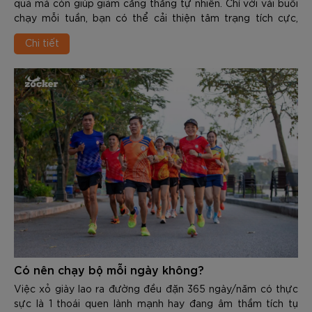
quả mà còn giúp giảm căng thẳng tự nhiên. Chỉ với vài buổi
chạy mỗi tuần, bạn có thể cải thiện tâm trạng tích cực,
nâng cao chất lượng giấc ngủ và gia tăng khả năng chống
Chi tiết
chịu áp lực trong cuộc sống. Vậy Chạy bộ giúp giảm stress
như thế nào dưới góc nhìn khoa học? Trong nội dung dưới
đây các bạn hãy cùng Zocker tìm hiểu chi tiết nhé.
Có nên chạy bộ mỗi ngày không?
Việc xỏ giày lao ra đường đều đặn 365 ngày/năm có thực
sực là 1 thoái quen lành mạnh hay đang âm thầm tích tụ