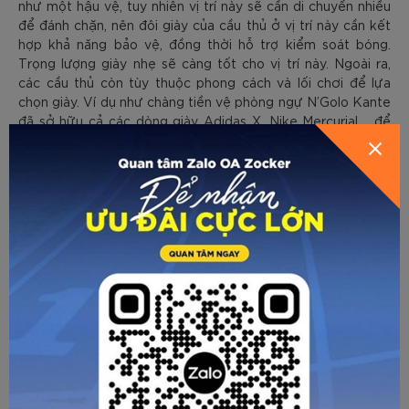
như một hậu vệ, tuy nhiên vị trí này sẽ cần di chuyển nhiều
để đánh chặn, nên đôi giày của cầu thủ ở vị trí này cần kết
hợp khả năng bảo vệ, đồng thời hỗ trợ kiểm soát bóng.
Trọng lượng giày nhẹ sẽ càng tốt cho vị trí này. Ngoài ra,
các cầu thủ còn tùy thuộc phong cách và lối chơi để lựa
chọn giày. Ví dụ như chàng tiền vệ phòng ngự N’Golo Kante
đã sở hữu cả các dòng giày Adidas X, Nike Mercurial,… để
thể hiện phong cách chơi bóng đánh chặn của mình trong
các trận thi đấu.
Về trang trước
Gửi email
In trang
CÁC BÀI VIẾT KHÁC