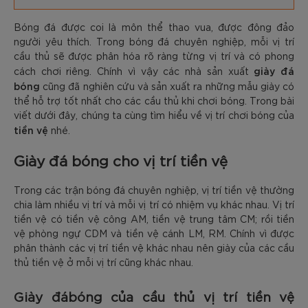
Bóng đá được coi là môn thể thao vua, được đông đảo
người yêu thích. Trong bóng đá chuyên nghiệp, mỗi vị trí
cầu thủ sẽ được phân hóa rõ ràng từng vị trí và có phong
giày đá
cách chơi riêng. Chính vì vậy các nhà sản xuất
bóng
cũng đã nghiên cứu và sản xuất ra những mẫu giày có
thể hỗ trợ tốt nhất cho các cầu thủ khi chơi bóng. Trong bài
viết dưới đây, chúng ta cùng tìm hiểu về vị trí chơi bóng của
tiền vệ
nhé.
Giày đá bóng cho vị trí tiền vệ
Trong các trận bóng đá chuyên nghiệp, vị trí tiền vệ thường
chia làm nhiều vị trí và mỗi vị trí có nhiệm vụ khác nhau. Vị trí
tiền vệ có tiền vệ công AM, tiền vệ trung tâm CM; rồi tiền
vệ phòng ngự CDM và tiền vệ cánh LM, RM. Chính vì được
phân thành các vị trí tiền vệ khác nhau nên giày của các cầu
thủ tiền vệ ở mỗi vị trí cũng khác nhau.
Giày đábóng của cầu thủ vị trí tiền vệ