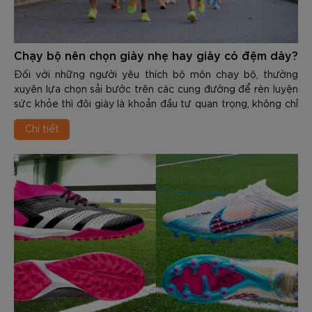
Chạy bộ nên chọn giày nhẹ hay giày có đệm dày?
Đối với những người yêu thích bộ môn chạy bộ, thường
xuyên lựa chọn sải bước trên các cung đường để rèn luyện
sức khỏe thì đôi giày là khoản đầu tư quan trọng, không chỉ
giúp cải thiện thành tích mà còn phòng tránh những chấn
Chi tiết
thương dai dẳng. Đứng trước kệ giày của các thương hiệu,
runner thường phải đối mặt với 1 bài toán nan giải là làm sao
để chọn được sản phẩm phù hợp.