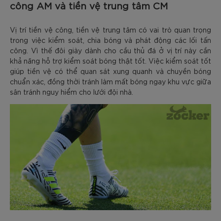
công AM và tiền vệ trung tâm CM
Vị trí tiền vệ công, tiền vệ trung tâm có vai trò quan trọng
trong việc kiểm soát, chia bóng và phát động các lối tấn
công. Vì thế đôi giày dành cho cầu thủ đá ở vị trí này cần
khả năng hỗ trợ kiểm soát bóng thật tốt. Việc kiểm soát tốt
giúp tiền vệ có thể quan sát xung quanh và chuyền bóng
chuẩn xác, đồng thời tránh làm mất bóng ngay khu vực giữa
sân tránh nguy hiểm cho lưới đội nhà.