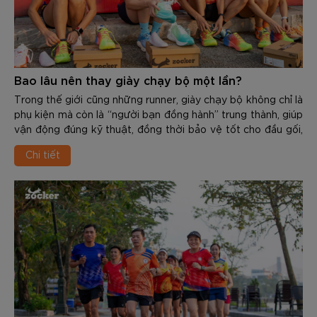
Bao lâu nên thay giày chạy bộ một lần?
Trong thế giới cũng những runner, giày chạy bộ không chỉ là
phụ kiện mà còn là “người bạn đồng hành” trung thành, giúp
vận động đúng kỹ thuật, đồng thời bảo vệ tốt cho đầu gối,
cổ chân, khớp hàng và cột sống. Tuy nhiên, mọi vật dùng
Chi tiết
đều có độ bền và tuổi thọ nhất định. Việc sử dụng 1 đôi giày
đã “xuống cấp” không chỉ giảm hiệu suất mà còn là nguyên
nhân gây ra các chấn thương nghiêm trọng như: Viêm cân
gan chân, đau cẳng chân, viêm khớp…