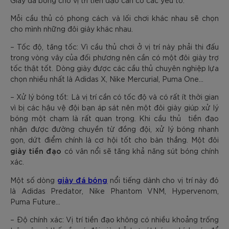
Giày đá bóng cho vị trí tiền đạo cần có các yếu tố:
Mỗi cầu thủ có phong cách và lối chơi khác nhau sẽ chọn
cho mình những đôi giày khác nhau.
– Tốc độ, tăng tốc: Vì cầu thủ chơi ở vị trí này phải thi đấu
trong vòng vây của đối phương nên cần có một đôi giày trợ
tốc thật tốt. Dòng giày được các cầu thủ chuyên nghiệp lựa
chọn nhiều nhất là Adidas X, Nike Mercurial, Puma One…
– Xử lý bóng tốt: Là vị trí cần có tốc độ và có rất ít thời gian
vì bị các hậu vệ đội bạn áp sát nên một đôi giày giúp xử lý
bóng một chạm là rất quan trọng. Khi cầu thủ tiền đạo
nhận được đường chuyền từ đồng đội, xử lý bóng nhanh
gọn, dứt điểm chính là cơ hội tốt cho bàn thắng. Một đôi
giày tiền đạo
có vân nổi sẽ tăng khả năng sút bóng chính
xác.
giày đá bóng
Một số dòng
nổi tiếng dành cho vị trí này đó
là Adidas Predator, Nike Phantom VNM, Hypervenom,
Puma Future…
– Độ chính xác: Vị trí tiền đạo không có nhiều khoảng trống