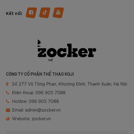
:
Kết nối
CÔNG TY CỔ PHẦN THỂ THAO KOJI
Số 277 Vũ Tông Phan, Khương Đình, Thanh Xuân, Hà Nội
Điện thoại:
096 905 7088
Hotline:
096 905 7088
Email:
admin@zocker.vn
Website:
zocker.vn