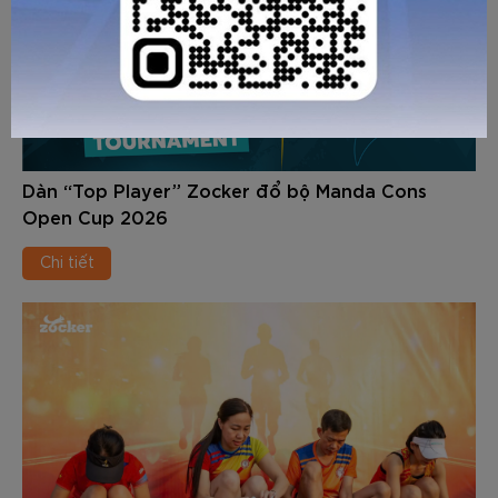
Dàn “Top Player” Zocker đổ bộ Manda Cons
Open Cup 2026
Chi tiết