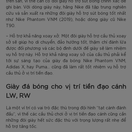
trên sân, vì thế cần có đôi giày hỗ trợ sút bóng chính xác để
ghi bàn. Với dòng giày này, hãng Nike đã tập trung nghiên
cứu và sản xuất ra những đôi giày hỗ trợ sút bóng tốt nhất
như Nike Phantom VNM (2019), hoặc dòng giày cũ Nike
T90.
– Hỗ trợ khả năng xoay xở: Một đôi giày hỗ trợ cầu thủ xoay
sở sẽ giúp họ di chuyển, đảo hướng tốt, thậm chí đánh lừa
được đối phương và các bộ đinh dưới đế giày sẽ làm nhiệm
vụ hỗ trợ này. Hỗ trợ khả năng xoay sở của cầu thủ phải kể
tới sự sáng tạo của giày đa bóng Nike Phantom VNM,
Adidas X, hay Puma… cũng đã làm rất tốt nhiệm vụ hỗ trợ
cầu thủ ở vị trí tiền đạo.
Giày đá bóng cho vị trí tiền đạo cánh
LW, RW
Là một ví trí có vai trò đặc thù trong đội hình “tạt cánh đánh
đầu“, vì thế các cầu thủ chơi ở vị trí tiền đạo cánh cũng cần
những đôi giày hết sức đặc thù với trọng lượng rất nhẹ để
hỗ trợ tăng tốc.