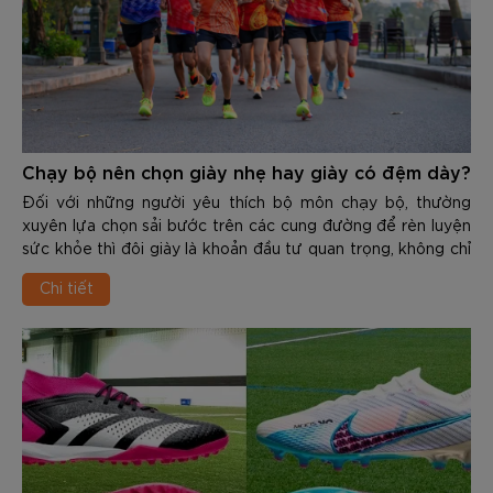
Chạy bộ nên chọn giày nhẹ hay giày có đệm dày?
Đối với những người yêu thích bộ môn chạy bộ, thường
xuyên lựa chọn sải bước trên các cung đường để rèn luyện
sức khỏe thì đôi giày là khoản đầu tư quan trọng, không chỉ
giúp cải thiện thành tích mà còn phòng tránh những chấn
Chi tiết
thương dai dẳng. Đứng trước kệ giày của các thương hiệu,
runner thường phải đối mặt với 1 bài toán nan giải là làm sao
để chọn được sản phẩm phù hợp.