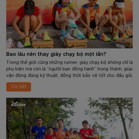
Bao lâu nên thay giày chạy bộ một lần?
Trong thế giới cũng những runner, giày chạy bộ không chỉ là
phụ kiện mà còn là “người bạn đồng hành” trung thành, giúp
vận động đúng kỹ thuật, đồng thời bảo vệ tốt cho đầu gối,
cổ chân, khớp hàng và cột sống. Tuy nhiên, mọi vật dùng
Chi tiết
đều có độ bền và tuổi thọ nhất định. Việc sử dụng 1 đôi giày
đã “xuống cấp” không chỉ giảm hiệu suất mà còn là nguyên
nhân gây ra các chấn thương nghiêm trọng như: Viêm cân
gan chân, đau cẳng chân, viêm khớp…