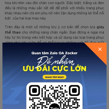
hòa khi nhìn vào đôi chân con người. Đặc biệt, trắng và đen
đều là những màu sắc rất dễ để phối với nhiều trang phục
khác nhau nên chị em phụ nữ nên tận dụng những lợi thể nổi
bật của hai loại mau này.
giày
Trên đây là một số những lưu ý cơ bản để chọn lựa
thể thao
cho những nàng chân ngắn. Bạn đừng e ngại mà
hãy tự tin trong việc kết hợp và sử dụng các loại trang phục
cũng như phụ kiện để có thể tạo ra những set đồ đẹp mắt
nhưng không mất đi hiệu quả tôn dáng.
Mỗi chúng ta hãy thực sự tự tin vào chính bản thân để biến
cuộc sống thành sàn diễn thời trang của riêng mình!
Về trang trước
Gửi email
In trang
CÁC BÀI VIẾT KHÁC