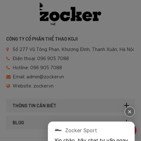
CÔNG TY CỔ PHẦN THỂ THAO KOJI
Số 277 Vũ Tông Phan, Khương Đình, Thanh Xuân, Hà Nội
Điện thoại:
096 905 7088
Hotline:
096 905 7088
Email:
admin@zocker.vn
Website:
zocker.vn
THÔNG TIN CẦN BIẾT
BLOG
Zocker Sport
Xin chào, hãy chat tư vấn ngay 