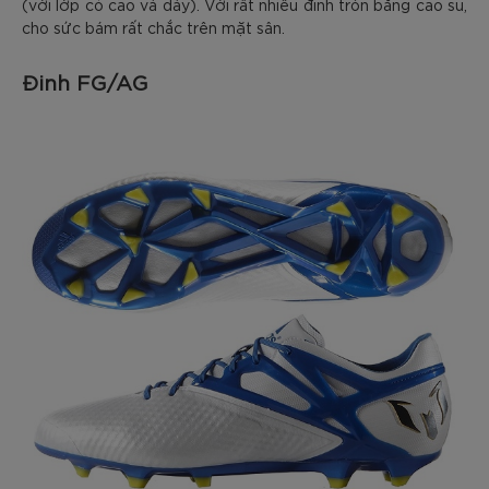
(với lớp cỏ cao và dày). Với rất nhiều đinh tròn bằng cao su,
cho sức bám rất chắc trên mặt sân.
Đinh FG/AG