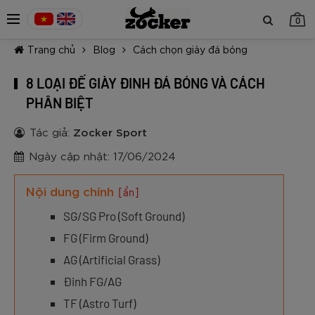
0
Trang chủ
Blog
Cách chọn giày đá bóng
8 LOẠI ĐẾ GIÀY ĐINH ĐÁ BÓNG VÀ CÁCH
PHÂN BIỆT
Tác giả:
Zocker Sport
TIẾP TỤC MUA HÀNG
Ngày cập nhật: 17/06/2024
Nội dung chính
[ẩn]
SG/SG Pro (Soft Ground)
FG (Firm Ground)
AG (Artificial Grass)
Đinh FG/AG
TF (Astro Turf)