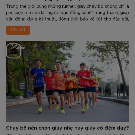
Trong thế giới cũng những runner, giày chạy bộ không chỉ là
phụ kiện mà còn là “người bạn đồng hành” trung thành, giúp
vận động đúng kỹ thuật, đồng thời bảo vệ tốt cho đầu gối,
cổ chân, khớp hàng và cột sống. Tuy nhiên, mọi vật dùng
Chi tiết
đều có độ bền và tuổi thọ nhất định. Việc sử dụng 1 đôi giày
đã “xuống cấp” không chỉ giảm hiệu suất mà còn là nguyên
nhân gây ra các chấn thương nghiêm trọng như: Viêm cân
🎁
gan chân, đau cẳng chân, viêm khớp…
Chạy bộ nên chọn giày nhẹ hay giày có đệm dày?