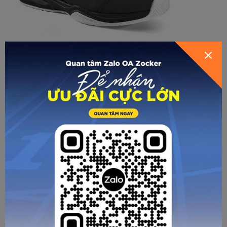
Đế futsal, dành cho sân trong nhà, nền lót gỗ, hoặc nền bê
tông. Mặt đế được làm bằng phẳng, không có đinh, chỉ có
những đường rãnh nhỏ trải khắp mặt đế giày, giúp tạo ma
sát tốt
Đinh CG