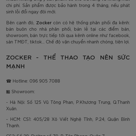
chi phí. Sản phẩm được bảo hành trong 4 tháng, nếu phát
sinh lỗi đổi ngay đôi mới.
Zocker
Bên cạnh đó,
còn có hệ thống phân phối đa kênh:
bán buôn cho nhà phân phối, bán lẻ tại các điểm bán,
showroom, bán trực tiếp tới qua kênh online như facebook,
sàn TMĐT, tiktok... Chế độ vận chuyển nhanh chóng, tiện lợi.
ZOCKER - THỂ THAO TẠO NÊN SỨC
MẠNH
☎ Hotline: 096 905 7088
🏪 Showroom:
- Hà Nội: Số 125 Vũ Tông Phan, P.Khương Trung, Q.Thanh
Xuân.
- HCM: CS1: 405/28 Xô Viết Nghệ Tĩnh, P.24, Quận Bình
Thạnh.