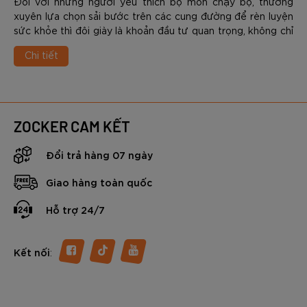
Đối với những người yêu thích bộ môn chạy bộ, thường
xuyên lựa chọn sải bước trên các cung đường để rèn luyện
sức khỏe thì đôi giày là khoản đầu tư quan trọng, không chỉ
giúp cải thiện thành tích mà còn phòng tránh những chấn
Chi tiết
thương dai dẳng. Đứng trước kệ giày của các thương hiệu,
runner thường phải đối mặt với 1 bài toán nan giải là làm sao
để chọn được sản phẩm phù hợp.
ZOCKER CAM KẾT
Đổi trả hàng 07 ngày
Giao hàng toàn quốc
Hỗ trợ 24/7
:
Kết nối