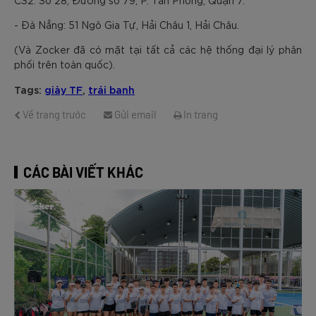
CS2: Số 28, Đường số 79, P. Tân Phong, Quận 7.
- Đà Nẵng: 51 Ngô Gia Tự, Hải Châu 1, Hải Châu.
(Và Zocker đã có mặt tại tất cả các hệ thống đại lý phân
phối trên toàn quốc).
Tags:
giày TF
,
trái banh
Về trang trước
Gửi email
In trang
CÁC BÀI VIẾT KHÁC