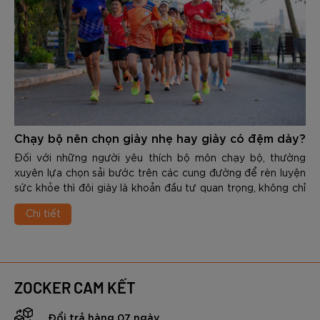
Chạy bộ nên chọn giày nhẹ hay giày có đệm dày?
Đối với những người yêu thích bộ môn chạy bộ, thường
xuyên lựa chọn sải bước trên các cung đường để rèn luyện
sức khỏe thì đôi giày là khoản đầu tư quan trọng, không chỉ
giúp cải thiện thành tích mà còn phòng tránh những chấn
Chi tiết
thương dai dẳng. Đứng trước kệ giày của các thương hiệu,
runner thường phải đối mặt với 1 bài toán nan giải là làm sao
để chọn được sản phẩm phù hợp.
ZOCKER CAM KẾT
Đổi trả hàng 07 ngày