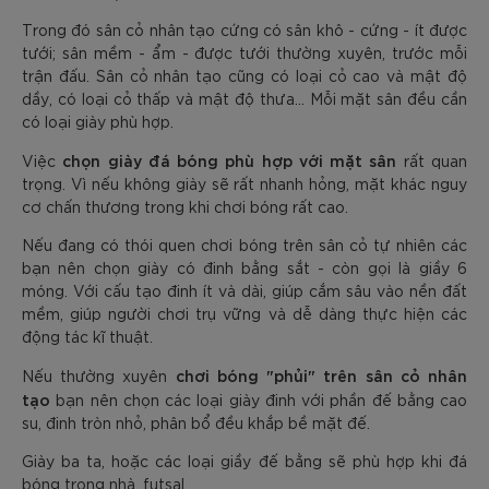
Trong đó sân cỏ nhân tạo cứng có sân khô - cứng - ít được
tưới; sân mềm - ẩm - được tưới thường xuyên, trước mỗi
trận đấu. Sân cỏ nhân tạo cũng có loại cỏ cao và mật độ
dầy, có loại cỏ thấp và mật độ thưa... Mỗi mặt sân đều cần
có loại giày phù hợp.
chọn giày đá bóng phù hợp với mặt sân
Việc
rất quan
trọng. Vì nếu không giày sẽ rất nhanh hỏng, mặt khác nguy
cơ chấn thương trong khi chơi bóng rất cao.
Nếu đang có thói quen chơi bóng trên sân cỏ tự nhiên các
bạn nên chọn giày có đinh bằng sắt - còn gọi là giầy 6
móng. Với cấu tạo đinh ít và dài, giúp cắm sâu vào nền đất
mềm, giúp người chơi trụ vững và dễ dàng thực hiện các
động tác kĩ thuật.
chơi bóng "phủi" trên sân cỏ nhân
Nếu thường xuyên
tạo
bạn nên chọn các loại giày đinh với phần đế bằng cao
su, đinh tròn nhỏ, phân bổ đều khắp bề mặt đế.
Giày ba ta, hoặc các loại giầy đế bằng sẽ phù hợp khi đá
bóng trong nhà, futsal.