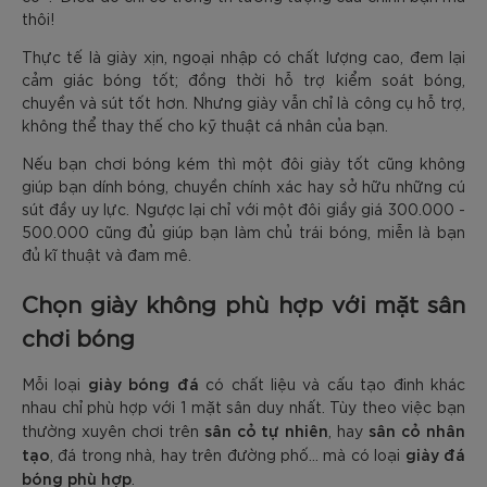
thôi!
Thực tế là giày xịn, ngoại nhập có chất lượng cao, đem lại
cảm giác bóng tốt; đồng thời hỗ trợ kiểm soát bóng,
chuyền và sút tốt hơn. Nhưng giày vẫn chỉ là công cụ hỗ trợ,
không thể thay thế cho kỹ thuật cá nhân của bạn.
Nếu bạn chơi bóng kém thì một đôi giày tốt cũng không
giúp bạn dính bóng, chuyền chính xác hay sở hữu những cú
sút đầy uy lực. Ngược lại chỉ với một đôi giầy giá 300.000 -
500.000 cũng đủ giúp bạn làm chủ trái bóng, miễn là bạn
đủ kĩ thuật và đam mê.
Chọn giày không phù hợp với mặt sân
chơi bóng
giày bóng đá
Mỗi loại
có chất liệu và cấu tạo đinh khác
nhau chỉ phù hợp với 1 mặt sân duy nhất. Tùy theo việc bạn
sân cỏ tự nhiên
sân cỏ nhân
thường xuyên chơi trên
, hay
tạo
giày đá
, đá trong nhà, hay trên đường phố... mà có loại
bóng phù hợp
.