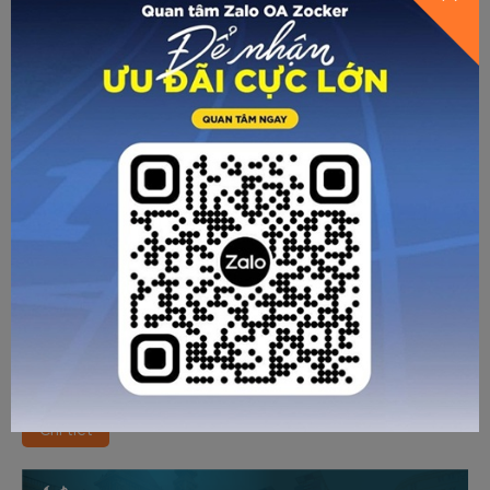
CÁC BÀI VIẾT KHÁC
ZOCKER JUNIOR TEAM CHÍNH THỨC GÓP MẶT
TẠI VÒNG CHUNG KẾT GIẢI VÔ ĐỊCH
PICKLEBALL TRẺ TOÀN QUỐC 2026
Chi tiết