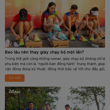
Bao lâu nên thay giày chạy bộ một lần?
Trong thế giới cũng những runner, giày chạy bộ không chỉ là
phụ kiện mà còn là “người bạn đồng hành” trung thành, giúp
vận động đúng kỹ thuật, đồng thời bảo vệ tốt cho đầu gối,
cổ chân, khớp hàng và cột sống. Tuy nhiên, mọi vật dùng
Chi tiết
đều có độ bền và tuổi thọ nhất định. Việc sử dụng 1 đôi giày
đã “xuống cấp” không chỉ giảm hiệu suất mà còn là nguyên
nhân gây ra các chấn thương nghiêm trọng như: Viêm cân
gan chân, đau cẳng chân, viêm khớp…