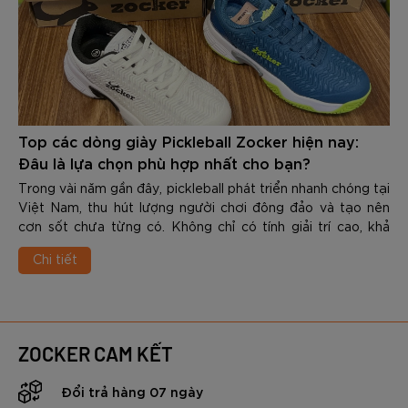
Top các dòng giày Pickleball Zocker hiện nay:
Đâu là lựa chọn phù hợp nhất cho bạn?
Trong vài năm gần đây, pickleball phát triển nhanh chóng tại
Việt Nam, thu hút lượng người chơi đông đảo và tạo nên
cơn sốt chưa từng có. Không chỉ có tính giải trí cao, khả
năng kết nối tốt, pickleball còn mang đến bài tập vận động
Chi tiết
toàn diện. Tuy nhiên, sự phát triển nhanh chóng này cũng
đặt ra 1 vấn đề quan trọng mà nhiều người chơi thường bỏ
qua: Giày chuyên dụng.
Giữa sự đổ bộ của các thương hiệu quốc tế, Zocker -
thương hiệu Việt đã tạo ra những dấu ấn riêng biệt nhờ việc
ZOCKER CAM KẾT
am hiểu thói quen chơi bóng, đặc điểm bàn chân cũng như
mặt sân & khí hậu ở Việt Nam. Hãng cho ra đời nhiều dòng
Đổi trả hàng 07 ngày
giày đáp ứng tối đa nhu cầu luyện tập & thi đấu. Top các