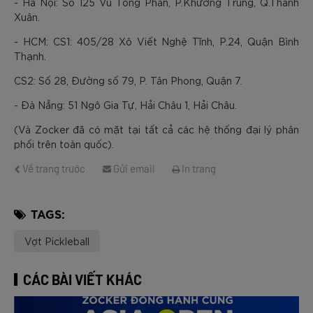
- Hà Nội: Số 125 Vũ Tông Phan, P.Khương Trung, Q.Thanh
Xuân.
- HCM: CS1: 405/28 Xô Viết Nghệ Tĩnh, P.24, Quận Bình
Thạnh.
CS2: Số 28, Đường số 79, P. Tân Phong, Quận 7.
- Đà Nẵng: 51 Ngô Gia Tự, Hải Châu 1, Hải Châu.
(Và Zocker đã có mặt tại tất cả các hệ thống đại lý phân
phối trên toàn quốc).
Về trang trước
Gửi email
In trang
TAGS:
Vợt Pickleball
CÁC BÀI VIẾT KHÁC