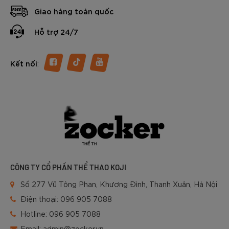
dòng giày Pickleball Zocker hiện nay: Đâu là lựa chọn phù
Giao hàng toàn quốc
hợp nhất cho bạn? Trong nội dung dưới đây chúng ta sẽ
cùng tìm hiểu chi tiết nhé.
Hỗ trợ 24/7
:
Kết nối
CÔNG TY CỔ PHẦN THỂ THAO KOJI
Số 277 Vũ Tông Phan, Khương Đình, Thanh Xuân, Hà Nội
Điện thoại:
096 905 7088
Hotline:
096 905 7088
Email:
admin@zocker.vn