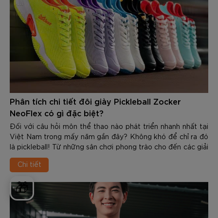
Phân tích chi tiết đôi giày Pickleball Zocker
NeoFlex có gì đặc biệt?
Đối với câu hỏi môn thể thao nào phát triển nhanh nhất tại
Việt Nam trong mấy năm gần đây? Không khó để chỉ ra đó
là pickleball! Từ những sân chơi phong trào cho đến các giải
đấu chuyên nghiệp, số lượng người tham gia bộ môn này
Chi tiết
ngày càng tăng mạnh. Cùng với sự phát triển đó, nhu cầu về
các trang thiết bị chuyên dụng cũng ngày càng được quan
🎁
tâm nhiều - đặc biệt là giày được sử dụng trong tập luyện
và thi đấu.
Nắm bắt được xu hướng, Zocker đã cho ra mắt NeoFlex -
dòng giày pickleball chuyên nghiệp, được thiết kế dành