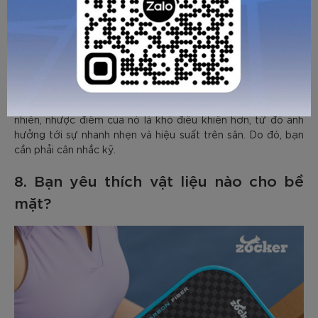
Theo quy định, kích thước vợt pickleball không quá 24 inch,
chiều dài thường vào khoảng 16 inch, chiều rộng 8 inch. Bạn
có thể thay đổi một chút bằng cách thu hẹp chiều rộng để
có cây vợt dài hơn.
Vợt dài hơn giúp tăng tầm với và tốc độ đánh bóng. Tuy
nhiên, nhược điểm của nó là khó điều khiển hơn, từ đó ảnh
hưởng tới sự nhanh nhẹn và hiệu suất trên sân. Do đó, bạn
cần phải cân nhắc kỹ.
8. Bạn yêu thích vật liệu nào cho bề
mặt?