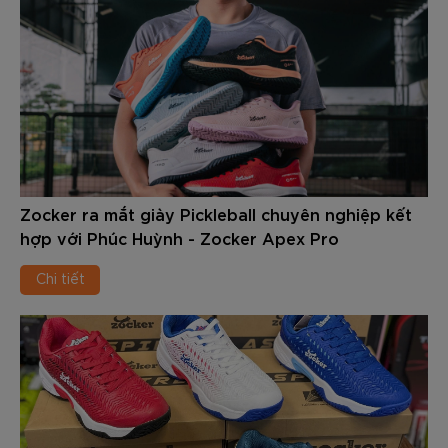
riêng cho những người chơi đề cao tốc độ, sự linh hoạt,
cùng khả năng kiểm soát chuyển động. Với mức giá thuộc
phân khúc tầm trung - cận cao cấp, “thành viên” mới của
nhà Sóc đang thu hút sự quan tâm đông đảo của người chơi
bóng vợt tại Việt Nam.
Vậy đôi giày Pickleball Zocker NeoFlex có gì đặc biệt?
Trong nội dung dưới đây chúng ta sẽ cùng tìm hiểu chi tiết
nhé.
Zocker ra mắt giày Pickleball chuyên nghiệp kết
hợp với Phúc Huỳnh - Zocker Apex Pro
Chi tiết