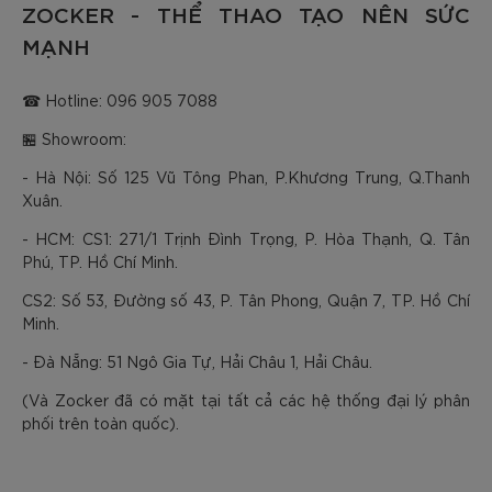
ZOCKER - THỂ THAO TẠO NÊN SỨC
MẠNH
☎ Hotline: 096 905 7088
🏪 Showroom:
- Hà Nội: Số 125 Vũ Tông Phan, P.Khương Trung, Q.Thanh
Xuân.
- HCM: CS1: 271/1 Trịnh Đình Trọng, P. Hòa Thạnh, Q. Tân
Phú, TP. Hồ Chí Minh.
CS2: Số 53, Đường số 43, P. Tân Phong, Quận 7, TP. Hồ Chí
Minh.
- Đà Nẵng: 51 Ngô Gia Tự, Hải Châu 1, Hải Châu.
(Và Zocker đã có mặt tại tất cả các hệ thống đại lý phân
phối trên toàn quốc).