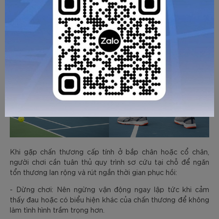
chân, cổ chân?
Khi gặp chấn thương cấp tính ở bắp chân hoặc cổ chân,
người chơi cần tuân thủ quy trình sơ cứu tại chỗ để ngăn
tổn thương lan rộng và rút ngắn thời gian phục hồi:
- Dừng chơi: Nên ngừng vận động ngay lập tức khi cảm
thấy đau hoặc có biểu hiện khác của chấn thương để không
làm tình hình trầm trọng hơn.