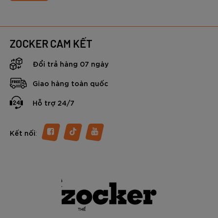
các trang thiết bị chuyên dụng cũng ngày càng được quan
tâm nhiều - đặc biệt là giày được sử dụng trong tập luyện
và thi đấu.
Nắm bắt được xu hướng, Zocker đã cho ra mắt NeoFlex -
ZOCKER CAM KẾT
dòng giày pickleball chuyên nghiệp, được thiết kế dành
riêng cho những người chơi đề cao tốc độ, sự linh hoạt,
Đổi trả hàng 07 ngày
cùng khả năng kiểm soát chuyển động. Với mức giá thuộc
phân khúc tầm trung - cận cao cấp, “thành viên” mới của
Giao hàng toàn quốc
nhà Sóc đang thu hút sự quan tâm đông đảo của người chơi
bóng vợt tại Việt Nam.
Hỗ trợ 24/7
Vậy đôi giày Pickleball Zocker NeoFlex có gì đặc biệt?
Trong nội dung dưới đây chúng ta sẽ cùng tìm hiểu chi tiết
nhé.
:
Kết nối