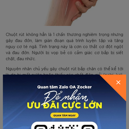
Chuột rút không hẳn là 1 chấn thương nghiêm trọng nhưng
gây đau đớn, làm gián đoạn quá trình luyện tập và tăng
nguy cơ té ngã. Tình trạng này là cơn co thắt cơ đột ngột
và đau đớn. Người bị vọp bẻ có cảm giác cơ bắp bị siết
chặt, đau nhức.
Nguyên nhân chủ yếu gây chuột rút bắp chân có thể kể tới
là do bị mất nước hoặc thiếu các chất điện giải (natri, kali,
magiê) thoát ra theo đường mồ hôi, vận động quá sức mà
không nghỉ ngơi, khởi động không đúng cách.
Để giảm thiểu nguy cơ bị chuột rút thì các bạn cần uống đủ
nước, bổ sung điện giải trong khi chơi, kéo giãn cơ đầy đủ
cả trước và sau khi tập, ngoài ra là duy trì chế độ ăn uống
giày khoáng chất.
Nên làm gì khi bị chấn thương bắp