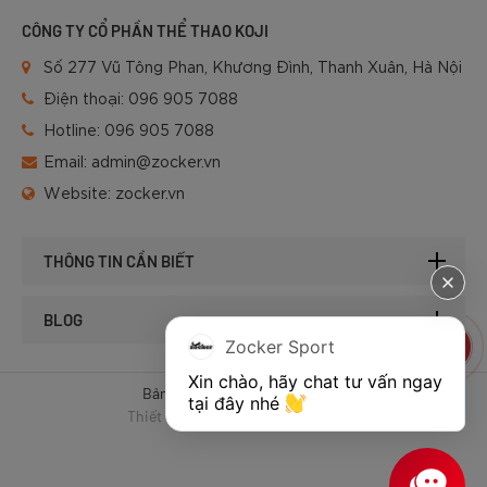
CÔNG TY CỔ PHẦN THỂ THAO KOJI
Số 277 Vũ Tông Phan, Khương Đình, Thanh Xuân, Hà Nội
Điện thoại:
096 905 7088
Hotline:
096 905 7088
Email:
admin@zocker.vn
Website:
zocker.vn
THÔNG TIN CẦN BIẾT
BLOG
Zocker Sport
Xin chào, hãy chat tư vấn ngay 
Bản quyền © 2025 của Zocker.
tại đây nhé 
Thiết kế website & SEO - Tất Thành