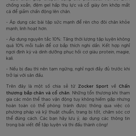
chống xoắn, đệm gel hấp thụ lực và cổ giày ôm khớp mắt
cá để giảm chấn động lên chân.
- Áp dụng các bài tập sức mạnh để rèn cho đôi chân khỏe
mạnh, linh hoạt hơn.
- Áp dụng nguyên tắc 10%: Tăng thời lượng tập luyện không
quá 10% mỗi tuần để cơ bắp thích nghi dần. Kết hợp nghỉ
ngơi định kỳ và dinh dưỡng phục hồi cơ giàu protein, magie,
kali.
- Nếu bị đau thì nên tạm ngừng, nghỉ ngơi đầy đủ trước khi
trở lại với sân đấu.
Zocker Sport
Chấn
Trên đây là một số chia sẻ từ
về
thương bắp chân và cổ chân
. Những tổn thương khi tham
gia các môn thể thao vận động tuy không hiếm gặp nhưng
hoàn toàn có thể phòng tránh được thông qua việc có
phương pháp và kỹ thuật chuẩn, trang bị tốt, chăm sóc cơ
thể đúng cách. Các bạn hãy lưu ý, áp dụng các thông tin
trong bài viết để tập luyện và thi đấu thành công!