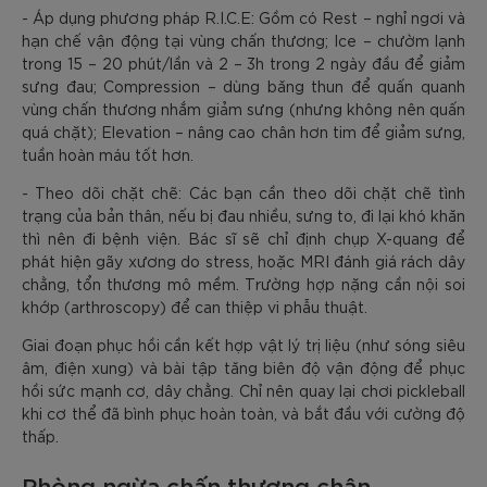
- Áp dụng phương pháp R.I.C.E: Gồm có Rest – nghỉ ngơi và
hạn chế vận động tại vùng chấn thương; Ice – chườm lạnh
trong 15 – 20 phút/lần và 2 – 3h trong 2 ngày đầu để giảm
sưng đau; Compression – dùng băng thun để quấn quanh
vùng chấn thương nhắm giảm sưng (nhưng không nên quấn
quá chặt); Elevation – nâng cao chân hơn tim để giảm sưng,
tuần hoàn máu tốt hơn.
- Theo dõi chặt chẽ: Các bạn cần theo dõi chặt chẽ tình
trạng của bản thân, nếu bị đau nhiều, sưng to, đi lại khó khăn
thì nên đi bệnh viện. Bác sĩ sẽ chỉ định chụp X-quang để
phát hiện gãy xương do stress, hoặc MRI đánh giá rách dây
chằng, tổn thương mô mềm. Trường hợp nặng cần nội soi
khớp (arthroscopy) để can thiệp vi phẫu thuật.
Giai đoạn phục hồi cần kết hợp vật lý trị liệu (như sóng siêu
âm, điện xung) và bài tập tăng biên độ vận động để phục
hồi sức mạnh cơ, dây chằng. Chỉ nên quay lại chơi pickleball
khi cơ thể đã bình phục hoàn toàn, và bắt đầu với cường độ
thấp.
Phòng ngừa chấn thương chân