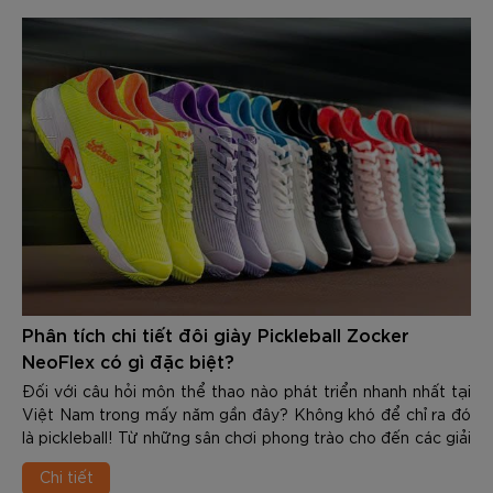
Phân tích chi tiết đôi giày Pickleball Zocker
NeoFlex có gì đặc biệt?
Đối với câu hỏi môn thể thao nào phát triển nhanh nhất tại
Việt Nam trong mấy năm gần đây? Không khó để chỉ ra đó
là pickleball! Từ những sân chơi phong trào cho đến các giải
đấu chuyên nghiệp, số lượng người tham gia bộ môn này
Chi tiết
ngày càng tăng mạnh. Cùng với sự phát triển đó, nhu cầu về