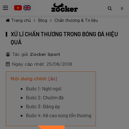
0
Trang chủ
Blog
Chấn thương & Trị liệu
XỬ LÍ CHẤN THƯƠNG TRONG BÓNG ĐÁ HIỆU
QUẢ
Tác giả:
Zocker Sport
TIẾP TỤC MUA HÀNG
Ngày cập nhật: 25/08/2018
Nội dung chính
[ẩn]
Bước 1: Nghỉ ngơi
Bước 2: Chườm đá
Bước 3: Băng ép
Bước 4: Kê cao vùng tổn thương