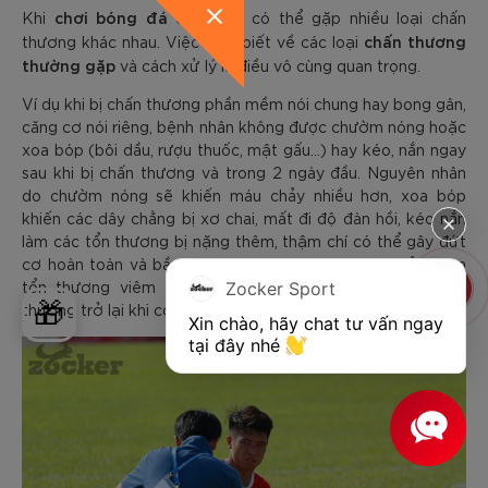
chơi bóng đá
Khi
chúng ta có thể gặp nhiều loại chấn
chấn thương
thương khác nhau. Việc hiểu biết về các loại
thường gặp
và cách xử lý là điều vô cùng quan trọng.
Ví dụ khi bị chấn thương phần mềm nói chung hay bong gân,
căng cơ nói riêng, bệnh nhân không được chườm nóng hoặc
xoa bóp (bôi dầu, rượu thuốc, mật gấu...) hay kéo, nắn ngay
sau khi bị chấn thương và trong 2 ngày đầu. Nguyên nhân
do chườm nóng sẽ khiến máu chảy nhiều hơn, xoa bóp
khiến các dây chằng bị xơ chai, mất đi độ đàn hồi, kéo nắn
làm các tổn thương bị nặng thêm, thậm chí có thể gây đứt
cơ hoàn toàn và bầm dập mô xung quanh. Hậu quả là làm
tổn thương viêm tăng, vết thương lâu lành và dễ chấn
Zocker Sport
🎁
thương trở lại khi có những cử động mạnh.
Xin chào, hãy chat tư vấn ngay 
tại đây nhé 