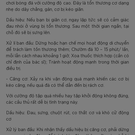
chơi bóng đá với cường độ cao. Đây là tổn thương cơ dạng
nhẹ do dây chằng, gân, cơ bị kéo giãn.
Dấu hiệu: Nếu bạn bị giãn cơ, ngay lập tức sẽ có cảm giác
đau nhói ở vùng bị tổn thương. Sau một thời gian ngắn, tại
chỗ đó sẽ bị sưng lên.
Xử lí ban đầu: Dừng hoặc hạn chế mọi hoạt động di chuyển
để trách làm tồn thương thêm; Chườm đá 10 – 15 phút/ lần,
mỗi lẫn cách nhau khoảng 1 giờ; Xoa thuốc thích hợp (cần có
chỉ định của bác sĩ); Tránh hoạt động mạnh trong thời gian
điều trị.
- Căng cơ: Xảy ra khi vận động quá mạnh khiến các cơ bị
kéo căng, nếu quá đà có thể dẫn đến bị rách cơ.
Với cường độ tập quá nhiều hay tập khởi động không đúng,
các cầu thủ rất dễ bị tình trạng này.
Dấu hiệu: Đau, sưng, chuột rút, co thắt cơ và khó cử động
cơ
Xử lý ban đầu: Khi nhận thấy dấu hiệu bị căng cơ, phải dừng