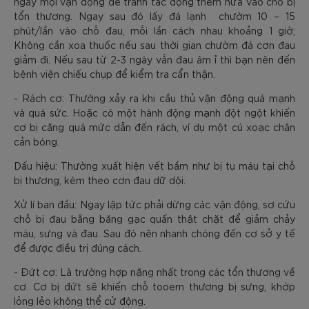
ngay mọi vận động để tránh tác động thêm nữa vào chỗ bị
tổn thương. Ngay sau đó lấy đá lạnh chườm 10 – 15
phút/lần vào chỗ đau, mỗi lần cách nhau khoảng 1 giờ;
Không cần xoa thuốc nếu sau thời gian chườm đá cơn đau
giảm đi. Nếu sau từ 2-3 ngày vẫn đau âm ỉ thì bạn nên đến
bệnh viện chiếu chụp để kiểm tra cẩn thận.
- Rách cơ: Thường xảy ra khi cầu thủ vận động quá mạnh
và quá sức. Hoặc có một hành động mạnh đột ngột khiến
cơ bị căng quá mức dẫn đến rách, ví dụ một cú xoạc chân
cản bóng.
Dấu hiệu: Thường xuất hiện vết bầm như bị tụ máu tại chỗ
bị thương, kèm theo cơn đau dữ dội.
Xử lí ban đầu: Ngay lập tức phải dừng các vận động, sơ cứu
chỗ bị đau bằng băng gạc quấn thật chặt để giảm chảy
máu, sưng và đau. Sau đó nên nhanh chóng đến cơ sở y tế
để được điều trị đúng cách.
- Đứt cơ: Là trường hợp nặng nhất trong các tổn thương về
cơ. Cơ bị đứt sẽ khiến chỗ tooern thương bị sưng, khớp
lỏng lẻo không thể cử động.