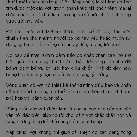
thuật một cách dễ dàng. Điều đáng chú ý là rất khó có thể
tìm được một cây vợt trong phân khúc giá phổ thông mà lại
được chế tạo từ chất liệu cao cấp và sở hữu nhiều tính năng
vượt trội như vậy.
Độ dài chuôi vợt 13.6mm được thiết kế tối ưu, đặc biệt
thuận tiện cho những người có cơ tay yếu hoặc muốn sử
dụng kỹ thuật cầm bằng cả hai tay để gia tăng lực đánh.
Độ dày bề mặt 16mm đảm bảo độ chắc chắn cao, hỗ trợ
hiệu quả cho mọi kỹ thuật từ cơ bản đến nâng cao như đỡ
bóng, đánh bóng, lên lưới hay điều khiển. Nhờ độ dày này,
bóng bay với quỹ đạo chuẩn và độ căng lý tưởng.
Vòng quấn cổ vợt có thiết kế thông minh giúp bảo vệ phần
cổ vợt khỏi hư hỏng, có thể tháo rời và điều chỉnh linh hoạt
phù hợp với băng cuốn cán.
Băng cuốn cán vợt được làm từ cao su non cao cấp với các
vân nổi đặc biệt, giúp người chơi cầm vợt chắc chắn hơn và
tăng cường đáng kể khả năng kiểm soát bóng.
Nắp chuôi vợt không chỉ giúp cải thiện độ cân bằng tổng