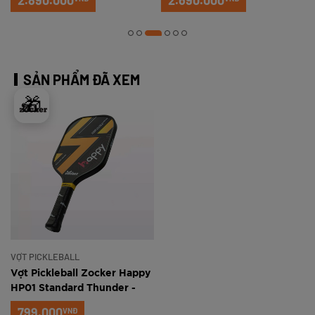
2.890.000
2.690.000
SẢN PHẨM ĐÃ XEM
🎁
VỢT PICKLEBALL
Vợt Pickleball Zocker Happy
HP01 Standard Thunder -
Vàng
799.000
VNĐ