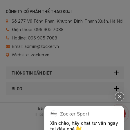
CÔNG TY CỔ PHẦN THỂ THAO KOJI
Số 277 Vũ Tông Phan, Khương Đình, Thanh Xuân, Hà Nội
Điện thoại:
096 905 7088
Hotline:
096 905 7088
Email:
admin@zocker.vn
Website:
zocker.vn
THÔNG TIN CẦN BIẾT
BLOG
Bản quyền © 2025 của Zocker.
Zocker Sport
Thiết kế website & SEO - Tất Thành
Xin chào, hãy chat tư vấn ngay 
tại đây nhé 