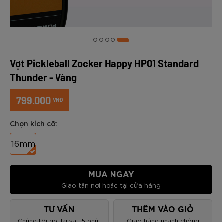
Vợt Pickleball Zocker Happy HP01 Standard
Thunder - Vàng
799.000
VNĐ
Chọn kích cỡ:
16mm
MUA NGAY
Giao tận nơi hoặc tại cửa hàng
TƯ VẤN
THÊM VÀO GIỎ
Chúng tôi gọi lại sau 5 phút
Giao hàng nhanh chóng