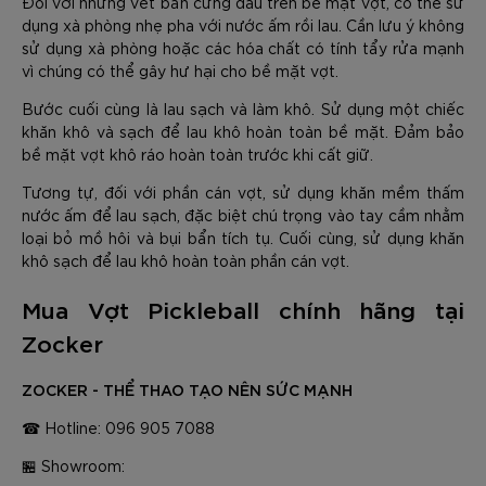
Đối với những vết bẩn cứng đầu trên bề mặt vợt, có thể sử
dụng xà phòng nhẹ pha với nước ấm rồi lau. Cần lưu ý không
sử dụng xà phòng hoặc các hóa chất có tính tẩy rửa mạnh
vì chúng có thể gây hư hại cho bề mặt vợt.
Bước cuối cùng là lau sạch và làm khô. Sử dụng một chiếc
khăn khô và sạch để lau khô hoàn toàn bề mặt. Đảm bảo
bề mặt vợt khô ráo hoàn toàn trước khi cất giữ.
Tương tự, đối với phần cán vợt, sử dụng khăn mềm thấm
nước ấm để lau sạch, đặc biệt chú trọng vào tay cầm nhằm
loại bỏ mồ hôi và bụi bẩn tích tụ. Cuối cùng, sử dụng khăn
khô sạch để lau khô hoàn toàn phần cán vợt.
Mua Vợt Pickleball chính hãng tại
Zocker
ZOCKER - THỂ THAO TẠO NÊN SỨC MẠNH
☎ Hotline: 096 905 7088
🏪 Showroom: