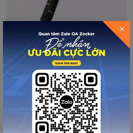
GỬI THÔNG TIN ĐỂ ZOCKER TƯ
VẤN CHO BẠN
Sản phẩm được bảo hành trong thời gian 3 tháng với quy
trình bảo hành hiện đại và thuận tiện.
Quy trình bảo hành Zocker Happy Pickleball gồm ba bước
đơn giản. Đầu tiên, quét chip NFC ở phần cán vợt. Tiếp
theo, nhập thông tin bao gồm tên, mã seri, số điện thoại và
HƯỚNG DẪN CHỌN SIZE
ngày mua hàng. Cuối cùng, bấm hoàn thành để lưu thông tin
thành công trên hệ thống, có thể tra cứu một cách tiện lợi.
Điều kiện bảo hành bao gồm các lỗi như gãy khung hoặc
hỏng cán do lỗi sản xuất. Tuy nhiên, không bảo hành cho các
trường hợp gãy do va chạm, sử dụng sai cách, các hư hỏng
do hao mòn tự nhiên hoặc mài mòn ở viền do va quệt với
mặt sân.