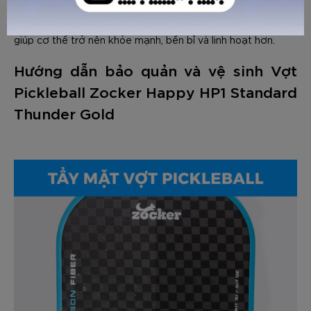
Với Zocker Happy HP1 Standard Thunder Gold, người chơi
hoàn toàn có thể yên tâm luyện tập và thi đấu, góp phần
giúp cơ thể trở nên khỏe mạnh, bền bỉ và linh hoạt hơn.
GỬI TƯ VẤN
HỦY
Hướng dẫn bảo quản và vệ sinh Vợt
Pickleball Zocker Happy HP1 Standard
Thunder Gold