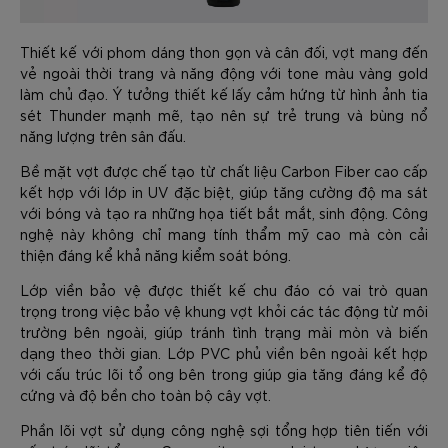
Thiết kế với phom dáng thon gọn và cân đối, vợt mang đến
vẻ ngoài thời trang và năng động với tone màu vàng gold
làm chủ đạo. Ý tưởng thiết kế lấy cảm hứng từ hình ảnh tia
sét Thunder mạnh mẽ, tạo nên sự trẻ trung và bùng nổ
năng lượng trên sân đấu.
Bề mặt vợt được chế tạo từ chất liệu Carbon Fiber cao cấp
kết hợp với lớp in UV đặc biệt, giúp tăng cường độ ma sát
với bóng và tạo ra những họa tiết bắt mắt, sinh động. Công
nghệ này không chỉ mang tính thẩm mỹ cao mà còn cải
thiện đáng kể khả năng kiểm soát bóng.
Lớp viền bảo vệ được thiết kế chu đáo có vai trò quan
trọng trong việc bảo vệ khung vợt khỏi các tác động từ môi
trường bên ngoài, giúp tránh tình trạng mài mòn và biến
dạng theo thời gian. Lớp PVC phủ viền bên ngoài kết hợp
với cấu trúc lõi tổ ong bên trong giúp gia tăng đáng kể độ
cứng và độ bền cho toàn bộ cây vợt.
Phần lõi vợt sử dụng công nghệ sợi tổng hợp tiên tiến với