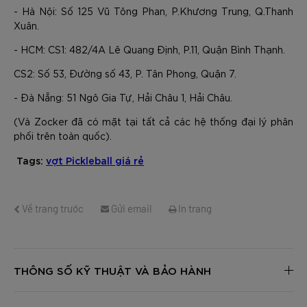
- Hà Nội: Số 125 Vũ Tông Phan, P.Khương Trung, Q.Thanh
Xuân.
- HCM: CS1: 482/4A Lê Quang Định, P.11, Quận Bình Thạnh.
CS2: Số 53, Đường số 43, P. Tân Phong, Quận 7.
- Đà Nẵng: 51 Ngô Gia Tự, Hải Châu 1, Hải Châu.
(Và Zocker đã có mặt tại tất cả các hệ thống đại lý phân
phối trên toàn quốc).
Tags:
vợt Pickleball giá rẻ
Về trang trước
Gửi email
In trang
THÔNG SỐ KỸ THUẬT VÀ BẢO HÀNH