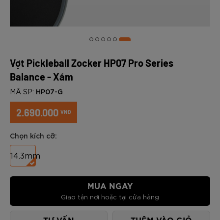
Vợt Pickleball Zocker HP07 Pro Series
Balance - Xám
HP07-G
MÃ SP:
2.690.000
VNĐ
Chọn kích cỡ:
14.3mm
MUA NGAY
Giao tận nơi hoặc tại cửa hàng