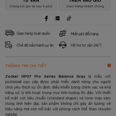
TƯ VẤN
THÊM VÀO GIỎ
Chúng tôi gọi lại sau 5 phút
Giao hàng nhanh chóng
Giao hàng toàn quốc
Miễn phí đổi hàng
Chế độ bảo hành uy tín
Hỗ trợ tư vấn 24/7
THÔNG TIN CHI TIẾT
Zocker HP07 Pro Series Balance Gray
là mẫu vợt
pickleball cao cấp được phát triển dành riêng cho người
chơi yêu thích sự ổn định, điều khiển bóng chính xác và khả
năng xử lý linh hoạt trong mọi tình huống thi đấu. Với thiết
kế mặt vợt tiêu chuẩn (standard shape) và tone màu xám
trung tính hiện đại, sản phẩm không chỉ gây ấn tượng về
hiệu năng mà còn nổi bật với phong cách thể thao chuyên
nghiệp.