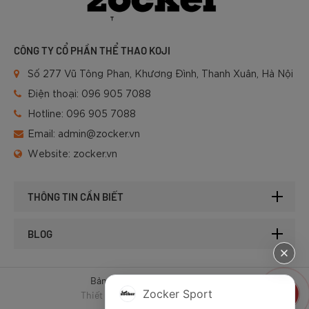
CÔNG TY CỔ PHẦN THỂ THAO KOJI
Số 277 Vũ Tông Phan, Khương Đình, Thanh Xuân, Hà Nội
Điện thoại:
096 905 7088
Hotline:
096 905 7088
Email:
admin@zocker.vn
Website:
zocker.vn
THÔNG TIN CẦN BIẾT
BLOG
Bản quyền © 2025 của Zocker.
Zocker Sport
Thiết kế website & SEO - Tất Thành