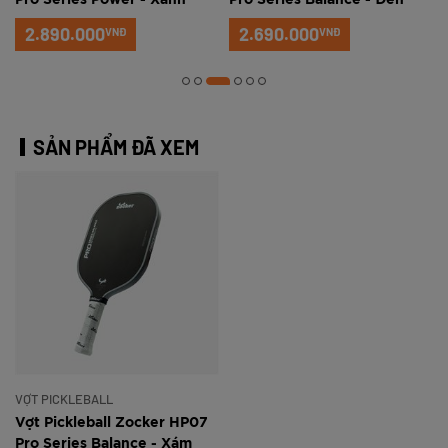
Pro Series Power - Xanh
Pro Series Balance - Đen
ngọc
2.890.000
2.690.000
VNĐ
VNĐ
SẢN PHẨM ĐÃ XEM
VỢT PICKLEBALL
Vợt Pickleball Zocker HP07
Pro Series Balance - Xám