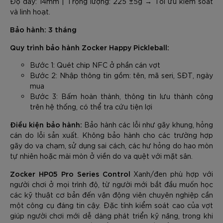
Độ dày: 14mm | Trọng lượng: 225 ±5g → Tối ưu kiểm soát
và linh hoạt.
Bảo hành: 3 tháng
Quy trình bảo hành Zocker Happy Pickleball:
Bước 1: Quét chip NFC ở phần cán vợt
Bước 2: Nhập thông tin gồm: tên, mã seri, SĐT, ngày
mua
Bước 3: Bấm hoàn thành, thông tin lưu thành công
trên hệ thống, có thể tra cứu tiện lợi
Điều kiện bảo hành:
Bảo hành các lỗi như gãy khung, hỏng
cán do lỗi sản xuất. Không bảo hành cho các trường hợp
gãy do va chạm, sử dụng sai cách, các hư hỏng do hao mòn
tự nhiên hoặc mài mòn ở viền do va quệt với mặt sân.
Zocker HP05 Pro Series Control
Xanh/đen phù hợp với
người chơi ở mọi trình độ, từ người mới bắt đầu muốn học
các kỹ thuật cơ bản đến vận động viên chuyên nghiệp cần
một công cụ đáng tin cậy. Đặc tính kiểm soát cao của vợt
giúp người chơi mới dễ dàng phát triển kỹ năng, trong khi