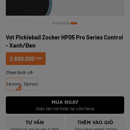
Vợt Pickleball Zocker HP05 Pro Series Control
- Xanh/Đen
2.690.000
VNĐ
Chọn kích cỡ:
14mm
16mm
MUA NGAY
Giao tận nơi hoặc tại cửa hàng
TƯ VẤN
THÊM VÀO GIỎ
Chúng tôi gọi lại sau 5 phút
Giao hàng nhanh chóng