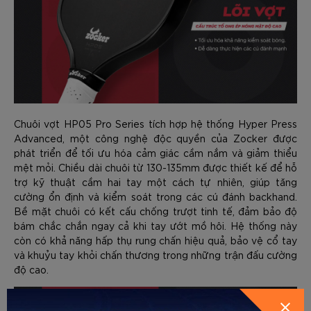
Chuôi vợt HP05 Pro Series tích hợp hệ thống Hyper Press
Advanced, một công nghệ độc quyền của Zocker được
phát triển để tối ưu hóa cảm giác cầm nắm và giảm thiểu
mệt mỏi. Chiều dài chuôi từ 130-135mm được thiết kế để hỗ
trợ kỹ thuật cầm hai tay một cách tự nhiên, giúp tăng
cường ổn định và kiểm soát trong các cú đánh backhand.
Bề mặt chuôi có kết cấu chống trượt tinh tế, đảm bảo độ
bám chắc chắn ngay cả khi tay ướt mồ hôi. Hệ thống này
còn có khả năng hấp thụ rung chấn hiệu quả, bảo vệ cổ tay
và khuỷu tay khỏi chấn thương trong những trận đấu cường
độ cao.
GỬI THÔNG TIN ĐỂ ZOCKER TƯ
VẤN CHO BẠN