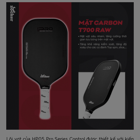
Lõi vợt của HP05 Pro Series Control được thiết kế với kiến