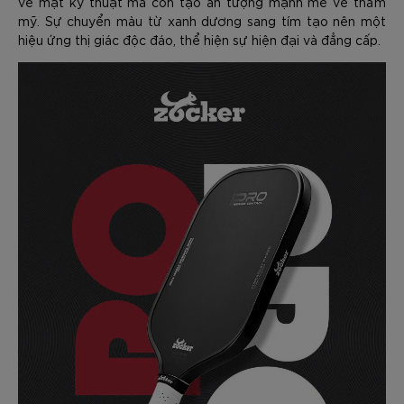
về mặt kỹ thuật mà còn tạo ấn tượng mạnh mẽ về thẩm
mỹ. Sự chuyển màu từ xanh dương sang tím tạo nên một
hiệu ứng thị giác độc đáo, thể hiện sự hiện đại và đẳng cấp.