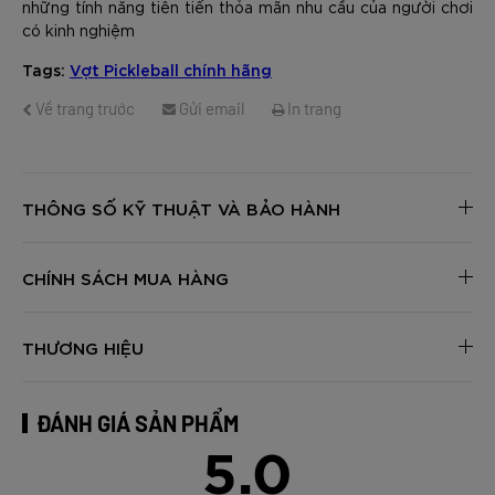
những tính năng tiên tiến thỏa mãn nhu cầu của người chơi
có kinh nghiệm
Tags:
Vợt Pickleball chính hãng
Về trang trước
Gửi email
In trang
THÔNG SỐ KỸ THUẬT VÀ BẢO HÀNH
CHÍNH SÁCH MUA HÀNG
THƯƠNG HIỆU
ĐÁNH GIÁ SẢN PHẨM
5.0