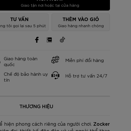
nh Cam
Đ
Đ
Đ
VNĐ
VNĐ
Giao tận nơi hoặc tại cửa hàng
TƯ VẤN
THÊM VÀO GIỎ
ng tôi gọi lại sau 5 phút
Giao hàng nhanh chóng
Giao hàng toàn
Miễn phí đổi hàng
quốc
Chế độ bảo hành uy
Hỗ trợ tư vấn 24/7
tín
THƯƠNG HIỆU
hể hiện phong cách riêng của người chơi.
Zocker
ện đại, thiết kế độc đáo và vẻ ngoài thể thao