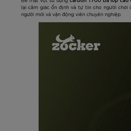
lại cảm giác ổn định và tự tin cho người chơ
người mới và vận động viên chuyên nghiệp.