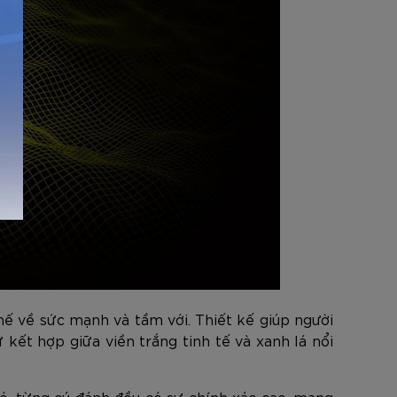
 thế về sức mạnh và tầm với. Thiết kế giúp người
kết hợp giữa viền trắng tinh tế và xanh lá nổi
ó, từng cú đánh đều có sự chính xác cao, mang