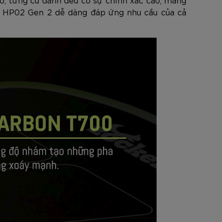
ày, HP02 Gen 2 dễ dàng đáp ứng nhu cầu của cả