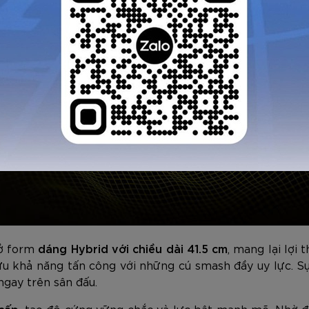
GỬI TƯ VẤN
HỦY
 ở form
dáng Hybrid với chiều dài 41.5 cm
, mang lại lợi
ưu khả năng tấn công với những cú smash đầy uy lực. Sự 
ngay trên sân đấu.
cấp
, tạo độ cứng vững chắc và lực bật mạnh mẽ. Nhờ đ