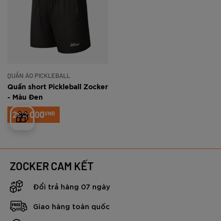
QUẦN ÁO PICKLEBALL
Quần short Pickleball Zocker
- Màu Đen
290.000
🎁
VNĐ
ZOCKER CAM KẾT
Đổi trả hàng 07 ngày
Giao hàng toàn quốc