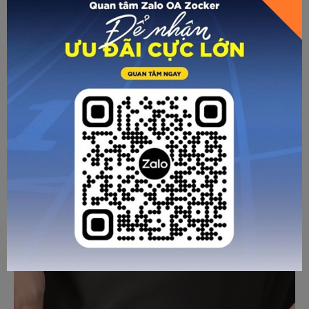
Về độ thoáng khí, quần được thiết kế với cấu trúc vải phù
hợp cho vận động, hỗ trợ lưu thông không khí tốt trong quá
trình thi đấu. Điều này đặc biệt quan trọng với pickleball –
môn thể thao có cường độ di chuyển liên tục, đòi hỏi trang
phục phải thoáng và nhẹ để không gây bí bách hay nặng nề.
Ngoài ra, polyester là chất liệu dễ xử lý các hoàn thiện kỹ
HƯỚNG DẪN CHỌN SIZE
thuật trong sản xuất, giúp quần có tiềm năng tích hợp các
tính năng như hạn chế mùi, hỗ trợ chống tia UV hoặc tăng
độ bền bề mặt vải. Những yếu tố này góp phần nâng cao
trải nghiệm sử dụng, đặc biệt với người chơi thường xuyên
tập luyện ngoài trời.
GỬI TƯ VẤN
HỦY