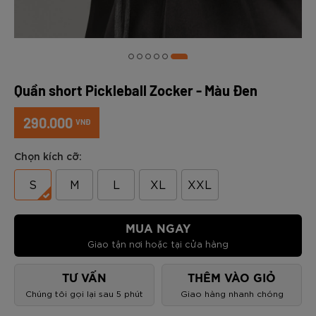
Quần short Pickleball Zocker - Màu Đen
290.000
VNĐ
Chọn kích cỡ:
S
M
L
XL
XXL
MUA NGAY
Giao tận nơi hoặc tại cửa hàng
TƯ VẤN
THÊM VÀO GIỎ
Chúng tôi gọi lại sau 5 phút
Giao hàng nhanh chóng