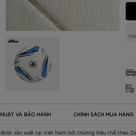
am
Tím
Carbon Trắng Xanh
Microfiber ZK5-206
Trắng
Carbon Xa
779.000
2.890.000
1.690.000
1.290.000
450.000
779.000
2.890.000
1.290.000
990.000
650.000
VNĐ
VNĐ
VNĐ
VNĐ
VNĐ
VN
VN
VN
Chú
THUẬT VÀ BẢO HÀNH
CHÍNH SÁCH MUA HÀNG
được sản xuất tại Việt Nam bởi thương hiệu thể thao Zo