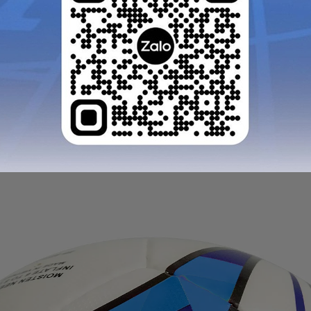
iúp bóng có khả năng chống mài mòn tốt khi sử dụng trên
 và ổn định, đảm bảo bóng không bị biến dạng trong quá 
 nhằm tăng độ bền, giữ form bóng tròn đều và hỗ trợ kh
GỬI TƯ VẤN
HỦY