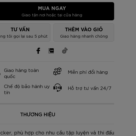
nh Cam
Đ
Đ
Đ
VNĐ
VNĐ
MUA NGAY
Giao tận nơi hoặc tại cửa hàng
TƯ VẤN
THÊM VÀO GIỎ
ng tôi gọi lại sau 5 phút
Giao hàng nhanh chóng
Giao hàng toàn
Miễn phí đổi hàng
quốc
Chế độ bảo hành uy
Hỗ trợ tư vấn 24/7
tín
THƯƠNG HIỆU
cker, phù hợp cho nhu cầu tập luyện và thi đấu