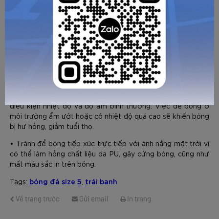
ngón tay vào bề mặt bóng có độ lún nhất định (Vừa bơm
vừa cảm nhận đến khi có độ lún vừa phải phù hợp với lối
chơi của đội, tránh quá bơm quá căng).
HƯỚNG DẪN BẢO QUẢN
• Sau khi sử dụng, cần lau bề mặt bóng bằng khăn ẩm,
không dùng lực chà xát quá mạnh.
• Chú ý bảo quản bóng ở nơi khô ráo và thoáng mát, có
điều kiện nhiệt độ và độ ẩm bình thường. Việc để bóng ở
môi trường ẩm ướt hoặc có nhiệt độ quá cao sẽ khiến bóng
GỬI TƯ VẤN
HỦY
bị hư hỏng, giảm tuổi thọ.
• Tránh để bóng tiếp xúc trực tiếp với ánh nắng mặt trời vì
có thể làm hỏng chất liệu da PU, gây cứng bóng, cũng như
mất màu sắc in trên bóng.
bóng đá size 5
trái banh
Tags:
,
Về trang trước
Gửi email
In trang