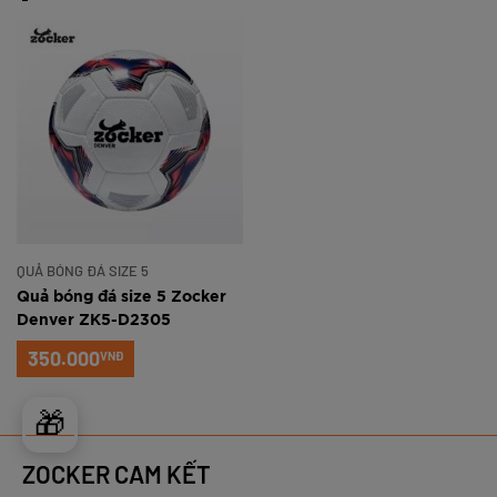
QUẢ BÓNG ĐÁ SIZE 5
Quả bóng đá size 5 Zocker
Denver ZK5-D2305
350.000
VNĐ
🎁
ZOCKER CAM KẾT