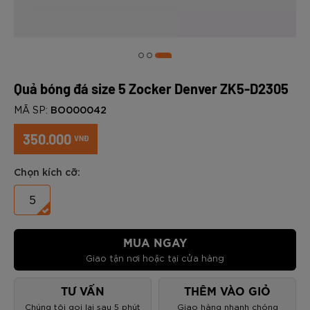
Quả bóng đá size 5 Zocker Denver ZK5-D2305
BO000042
MÃ SP:
350.000
VNĐ
Chọn kích cỡ:
5
MUA NGAY
Giao tận nơi hoặc tại cửa hàng
TƯ VẤN
THÊM VÀO GIỎ
Chúng tôi gọi lại sau 5 phút
Giao hàng nhanh chóng