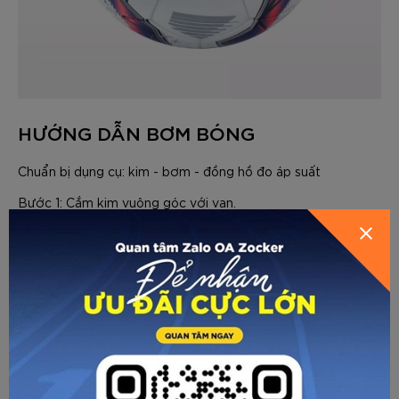
HƯỚNG DẪN BƠM BÓNG
Chuẩn bị dụng cụ: kim - bơm - đồng hồ đo áp suất
GỬI THÔNG TIN ĐỂ ZOCKER TƯ
Bước 1: Cắm kim vuông góc với van.
VẤN CHO BẠN
Bước 2: Lưu ý cần bơm bóng từ từ, không được bơm đẩy
khí nhanh đột ngột dễ gây méo bóng, rạn bóng. Vừa bơm
vừa nắn xoay đều quả bóng. Không nên bơm bóng quá
căng ngay lần đầu, sẽ gây nặng bóng, quỹ đạo bóng không
chuẩn.
Bước 3: Sử dụng đồng hồ đo áp suất để kiểm tra, áp suất
khí phù hợp nhất với bóng Zocker là từ 0,65 - 0,7.
Trong trường hợp không có đồng hồ, bơm từ từ đến khi ấn
HƯỚNG DẪN CHỌN SIZE