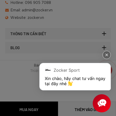
Hotline:
096 905 7088
Email:
admin@zocker.vn
Website:
zocker.vn
THÔNG TIN CẦN BIẾT
BLOG
Bản quyền © 2025 của Zocker.
Zocker Sport
Thiết kế website & SEO - Tất Thành
Xin chào, hãy chat tư vấn ngay 
tại đây nhé 
MUA NGAY
THÊM VÀO GIỎ