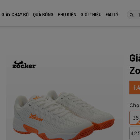
GIÀY CHẠY BỘ
QUẢ BÓNG
PHỤ KIỆN
GIỚI THIỆU
ĐẠI LÝ
HƯỚNG DẪN CHỌN SIZE
Gi
TIẾP
Zo
1.
Chọn
36
ocker
Zocker
ocker
 đấu cao
ôn Zocker
Giày Đá Bóng Zocker
Vợt Pickleball Zocker
Giày Chạy Bộ Zocker
Quả bóng đá tiêu chuẩn thi
Găng Tay Thủ Môn Zocker
Giày Đá B
Vợt Pickleb
Giày Chạy 
Quả bóng đ
Găng Tay 
42.
 2 Tím
s Power -
 2 Full
re size 5
Inspire Pro Gen 2 Xanh
HP06 Pro Series Power -
Speed Light Gen 2 Full
đấu Latico size 5 da
Gloves Fabien
Inspire Pr
HP06 Pro S
Speed Ligh
Empire ZK
Gloves Bec