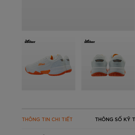
Đen
Carbon Xanh C
ZK5-AS205
Giày Pickleball
779.000
2.890.000
1.690.000
1.690.000
569.000
VNĐ
VNĐ
VNĐ
VNĐ
VNĐ
Giày trẻ em
Bóng Pickleball
Zocker Space
Khung lưới Pickleball
Zocker 1902
Quần áo Pickleball
Phụ kiện Pickleball
BST Pickleball Zocker Junior
THÔNG TIN CHI TIẾT
THÔNG SỐ KỸ 