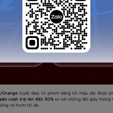
GỬI TƯ VẤN
HỦY
e/Orange
tuyệt đẹp, từ phom dáng tới màu sắc được phố
giãn vượt trội lên đến 30%
so với những đôi giày thông
ống vỡ form tối đa.