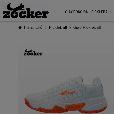
GIÀY BÓNG ĐÁ
PICKLEBALL
Trang chủ
Pickleball
Giày Pickleball
GIÀY BÓNG ĐÁ
PICKLEBALL
GIÀY CHẠY BỘ
QUẢ BÓNG
PHỤ KIỆN
Zocker Inspire Pro Gen 2
Vợt Pickleball
Zocker Speed Light Gen 2
Quả bóng đá size 5
Găng tay thủ môn
Zocker Winner Energy Gen 2
Zocker Aspire Signature (new
Zocker Speed Up Gen 2
Quả bóng đá size 4
Quần áo bóng đá
arrivals)
Zocker Winner Energy
Zocker Ultra Light Gen 2
Quả bóng Futsal
Phụ kiện khác
Zocker Power One (new arrivals)
Zocker Inspire Pro
Zocker Speed Light
Quả bóng rổ
Zocker Pro Control (new arrival)
Zocker Pioneer
Zocker Speed Up
Quả bóng chuyền
Giày Đá Bóng Z
Vợt Pickleball 
Giày Chạy Bộ Z
Quả bóng đá thi
Găng Tay Thủ M
Zocker Aspire x Phúc Huỳnh
Zocker Inspire
Zocker Ultra Light
Inspire Pro Gen
HP06 Pro Serie
Speed Light Gen
cấp Zocker Aspi
Gloves Edwin