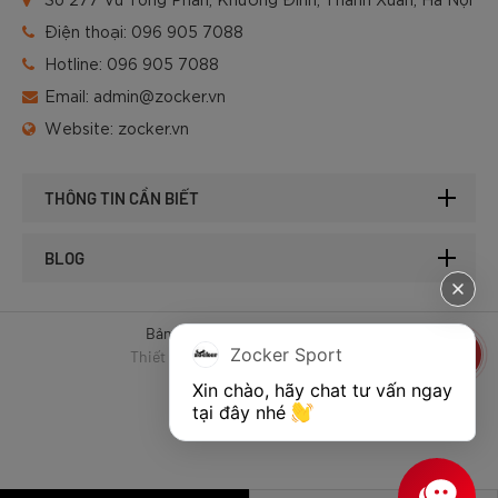
Điện thoại:
096 905 7088
Hotline:
096 905 7088
Email:
admin@zocker.vn
Website:
zocker.vn
THÔNG TIN CẦN BIẾT
BLOG
Bản quyền © 2025 của Zocker.
Zocker Sport
Thiết kế website & SEO - Tất Thành
Xin chào, hãy chat tư vấn ngay 
tại đây nhé 