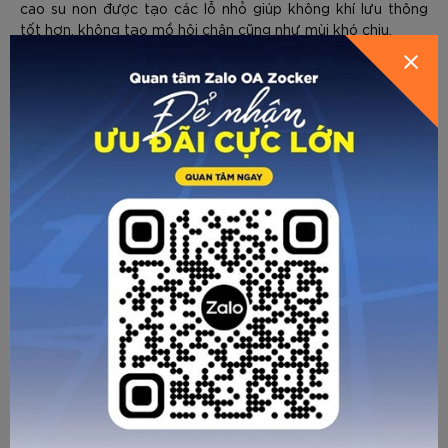
cao su non được tạo các lỗ nhỏ giúp không khí lưu thông
GỬI THÔNG TIN ĐỂ ZOCKER TƯ
HƯỚNG DẪN CHỌN SIZE
tốt hơn, không tạo mồ hôi chân cũng như mùi khó chịu.
VẤN CHO BẠN
Gót giày với lớp định hình cứng cáp, lòng trong của gót giày
sử dụng chất liệu vải mềm, việc này sẽ hạn chế việc xước
gót xảy ra so với những giày dụng chất liệu bằng da Pu
cứng hoặc TPU, điều này dễ dẫn đến nguy cơ xước gót khi
chạy, nhảy cao hơn.