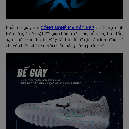
CÔNG NGHỆ MA SÁT KÉP
Phần đế giày với
với 2 loại đinh
trên cùng 1 bề mặt đế giúp bám mặt sân, dễ dàng bứt tốc,
hạn chế trơn trượt. Đây là bộ đế được Zocker đầu tư
chuyên biệt, khác so với nhiều hãng cùng phân khúc.