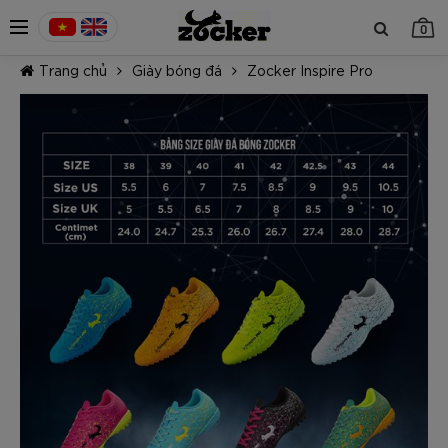
0
Trang chủ
Giày bóng đá
Zocker Inspire Pro
TIẾP TỤC MUA HÀNG