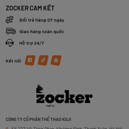
ZOCKER CAM KẾT
Đổi trả hàng 07 ngày
Giao hàng toàn quốc
Hỗ trợ 24/7
:
Kết nối
CÔNG TY CỔ PHẦN THỂ THAO KOJI
Số 277 Vũ Tông Phan, Khương Đình, Thanh Xuân, Hà Nội