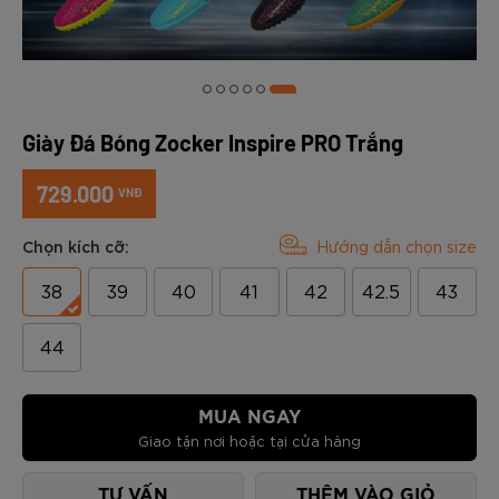
Giày Đá Bóng Zocker Inspire PRO Trắng
729.000
VNĐ
Chọn kích cỡ:
Hướng dẫn chọn size
38
39
40
41
42
42.5
43
44
MUA NGAY
Giao tận nơi hoặc tại cửa hàng
TƯ VẤN
THÊM VÀO GIỎ