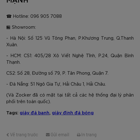
☎ Hotline: 096 905 7088
🏪 Showroom:
- Hà Nội: Số 125 Vũ Tông Phan, P.Khương Trung, Q.Thanh
Xuân.
- HCM: CS1: 405/28 Xô Viết Nghệ Tĩnh, P.24, Quận Bình
Thạnh.
CS2: Số 28, Đường số 79, P. Tân Phong, Quận 7.
- Đà Nẵng: 51 Ngô Gia Tự, Hải Châu 1, Hải Châu.
(Và Zocker đã có mặt tại tất cả các hệ thống đại lý phân
phối trên toàn quốc).
Tags:
giày đá banh
,
giày đinh đá bóng
Về trang trước
Gửi email
In trang