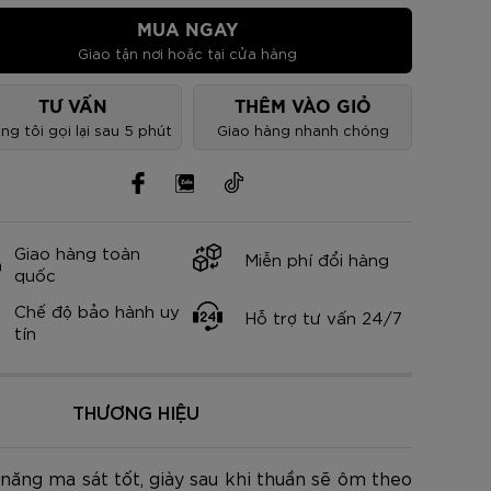
nh Cam
Đ
Đ
Đ
VNĐ
VNĐ
MUA NGAY
Giao tận nơi hoặc tại cửa hàng
TƯ VẤN
THÊM VÀO GIỎ
ng tôi gọi lại sau 5 phút
Giao hàng nhanh chóng
Giao hàng toàn
Miễn phí đổi hàng
quốc
Chế độ bảo hành uy
Hỗ trợ tư vấn 24/7
tín
THƯƠNG HIỆU
năng ma sát tốt, giày sau khi thuần sẽ ôm theo