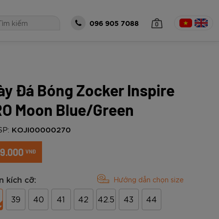
0
096 905 7088
ày Đá Bóng Zocker Inspire
 TỤC MUA HÀNG
O Moon Blue/Green
SP:
KOJI00000270
9.000
VNĐ
 kích cỡ:
Hướng dẫn chọn size
39
40
41
42
42.5
43
44
óng Zocker
all Zocker
Bộ Zocker
á size 5 Zocker
Thủ Môn Zocker
o Gen 2 Cam
eries Power -
t Gen 2 Half
5-EN205
ker