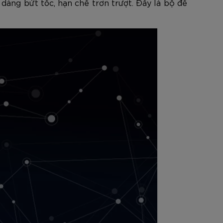
 dàng bứt tốc, hạn chế trơn trượt. Đây là bộ đế