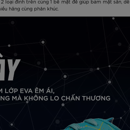
 2 loại đinh trên cùng 1 bề mặt đế giúp bám mặt sân, dễ
hiều hãng cùng phân khúc.