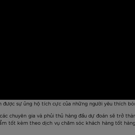
n được sự ủng hộ tích cực của những người yêu thích bó
các chuyên gia và phủi thủ hàng đầu dự đoán sẽ trở thàn
ẩm tốt kèm theo dịch vụ chăm sóc khách hàng tốt hàng 