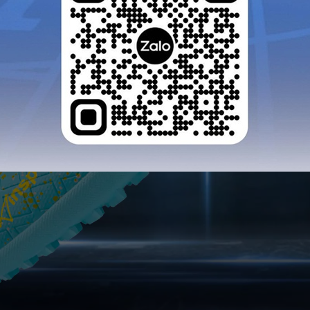
GỬI TƯ VẤN
HỦY