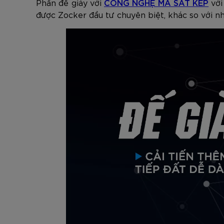
Phần đế giày với
CÔNG NGHỆ MA SÁT KÉP
với
được Zocker đầu tư chuyên biệt, khác so với n