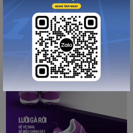
Phần lót giày được làm với độ dày vừa phải, cấu trúc thông
thoáng giúp không khí lưu thông thuận lợi, ngăn ngừa mồ
hôi tích tụ, giữ cho đôi chân luôn khô thoáng.
đúc nguyên khối
Đế Zocker Inspire Pro Gen được
từ cao
su rất chắc chắn, độ bền cùng khả năng đàn hồi cao. Công
ma sát kép
nghệ
độc quyền của hãng với các các đinh
ngắn hình ngôi sao và lục giác được bố trí khoa học hỗ trợ
tăng độ bám mặt sân, bứt tốc nhanh chóng, chuyển hướng
đột ngột mà không lo bị trượt chân.
GỬI TƯ VẤN
HỦY