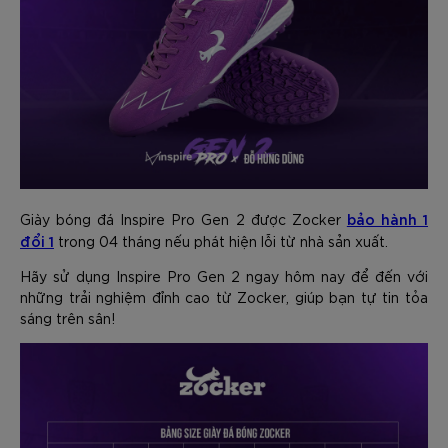
bảo hành 1
Giày bóng đá Inspire Pro Gen 2 được Zocker
đổi 1
trong 04 tháng nếu phát hiện lỗi từ nhà sản xuất.
Hãy sử dụng Inspire Pro Gen 2 ngay hôm nay để đến với
những trải nghiệm đỉnh cao từ Zocker, giúp bạn tự tin tỏa
sáng trên sân!