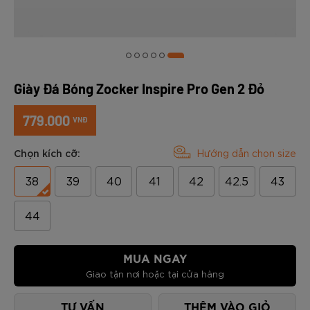
Giày Đá Bóng Zocker Inspire Pro Gen 2 Đỏ
779.000
VNĐ
Chọn kích cỡ:
Hướng dẫn chọn size
38
39
40
41
42
42.5
43
44
MUA NGAY
Giao tận nơi hoặc tại cửa hàng
TƯ VẤN
THÊM VÀO GIỎ