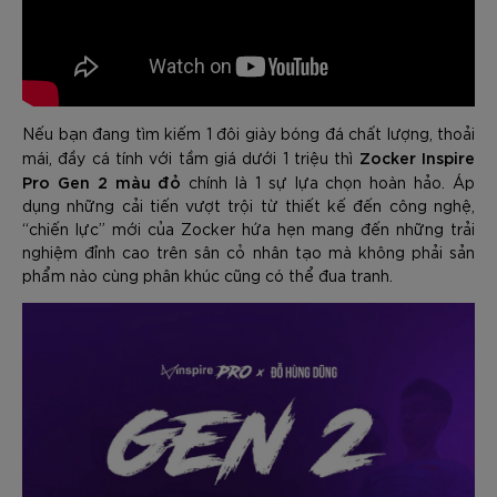
Nếu bạn đang tìm kiếm 1 đôi giày bóng đá chất lượng, thoải
Zocker Inspire
mái, đầy cá tính với tầm giá dưới 1 triệu thì
Pro Gen 2 màu đỏ
chính là 1 sự lựa chọn hoàn hảo. Áp
dụng những cải tiến vượt trội từ thiết kế đến công nghệ,
“chiến lực” mới của Zocker hứa hẹn mang đến những trải
nghiệm đỉnh cao trên sân cỏ nhân tạo mà không phải sản
phẩm nào cùng phân khúc cũng có thể đua tranh.