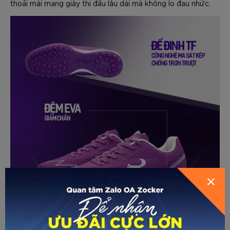
thoải mái mang giày thi đấu lâu dài mà không lo đau nhức.
GỬI THÔNG TIN ĐỂ ZOCKER TƯ
HƯỚNG DẪN CHỌN SIZE
VẤN CHO BẠN