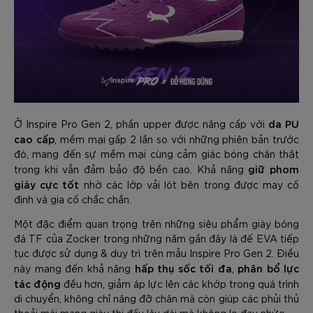
da PU
Ở Inspire Pro Gen 2, phần upper được nâng cấp với
cao cấp
, mềm mại gấp 2 lần so với những phiên bản trước
đó, mang đến sự mềm mại cùng cảm giác bóng chân thật
giữ phom
trong khi vẫn đảm bảo độ bền cao. Khả năng
giày cực tốt
nhờ các lớp vải lót bên trong được may cố
định và gia cố chắc chắn.
Một đặc điểm quan trọng trên những siêu phẩm giày bóng
đá TF của Zocker trong những năm gần đây là đế EVA tiếp
tục được sử dụng & duy trì trên mẫu Inspire Pro Gen 2. Điều
hấp thụ sốc tối đa
phân bổ lực
này mang đến khả năng
,
tác động
đều hơn, giảm áp lực lên các khớp trong quá trình
di chuyển, không chỉ nâng đỡ chân mà còn giúp các phủi thủ
thoải mái mang giày thi đấu lâu dài mà không lo đau nhức.