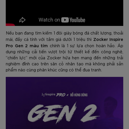
Nếu bạn đang tìm kiếm 1 đôi giày bóng đá chất lượng, thoải
Zocker Inspire
mái, đầy cá tính với tầm giá dưới 1 triệu thì
Pro Gen 2 màu tím
chính là 1 sự lựa chọn hoàn hảo. Áp
dụng những cải tiến vượt trội từ thiết kế đến công nghệ,
“chiến lực” mới của Zocker hứa hẹn mang đến những trải
nghiệm đỉnh cao trên sân cỏ nhân tạo mà không phải sản
phẩm nào cùng phân khúc cũng có thể đua tranh.