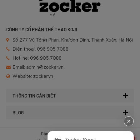
CÔNG TY CỔ PHẦN THỂ THAO KOJI
Số 277 Vũ Tông Phan, Khương Đình, Thanh Xuân, Hà Nội
Điện thoại:
096 905 7088
Hotline:
096 905 7088
Email:
admin@zocker.vn
Website:
zocker.vn
THÔNG TIN CẦN BIẾT
BLOG
Bản quyền © 2025 của Zocker.
Zocker Sport