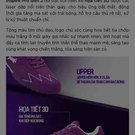
Inspire Pro Gen 2
họa tiết 3D
nổi bật với thiết kế
được cắt
laser dập nổi trên thân giày, cho hiệu ứng bắt mắt, đồng
thời gia tăng ma sát với trái bóng, hỗ trợ cầu thủ rê rắt, xử
lý kỹ thuật chuẩn chỉ.
Tông màu tím chủ đạo, logo chú sóc cùng họa tiết tia chớp
màu trắng ở mũi giày gợi nhắc sự nhanh nhẹn, linh hoạt mà
đầy cá tính, lan truyền tinh thần thể thao mạnh mẽ, sáng tạo
cùng khát vọng chiến thắng, tỏa sáng trên sân cỏ.