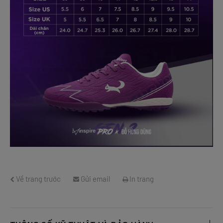
Về trang trước
Gửi email
In trang