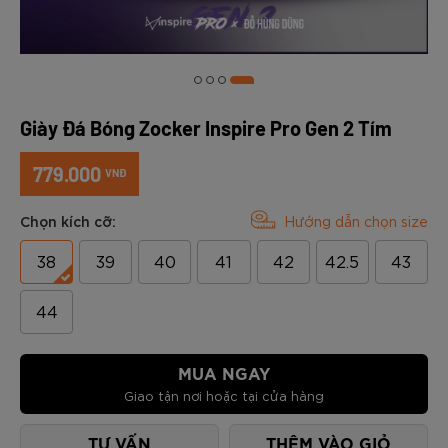
Giày Đá Bóng Zocker Inspire Pro Gen 2 Tím
779.000
VNĐ
Chọn kích cỡ:
Hướng dẫn chọn size
38
39
40
41
42
42.5
43
44
MUA NGAY
Giao tận nơi hoặc tại cửa hàng
TƯ VẤN
THÊM VÀO GIỎ