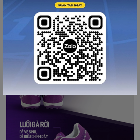
Phần lót giày được làm với độ dày vừa phải, cấu trúc thông
thoáng giúp không khí lưu thông thuận lợi, ngăn ngừa mồ
hôi tích tụ, giữ cho đôi chân luôn khô thoáng.
đúc nguyên khối
Đế Zocker Inspire Pro Gen được
từ cao
su rất chắc chắn, độ bền cùng khả năng đàn hồi cao. Công
ma sát kép
nghệ
độc quyền của hãng với các các đinh
ngắn hình ngôi sao và lục giác được bố trí khoa học hỗ trợ
tăng độ bám mặt sân, bứt tốc nhanh chóng, chuyển hướng
đột ngột mà không lo bị trượt chân.
GỬI TƯ VẤN
HỦY