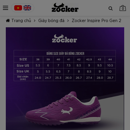
0
Trang chủ
Giày bóng đá
Zocker Inspire Pro Gen 2
TIẾP TỤC MUA HÀNG