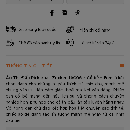
Giao hàng toàn quốc
Miễn phí đổi hàng
Chế độ bảo hành uy tín
Hỗ trợ tư vấn 24/7
THÔNG TIN CHI TIẾT
Áo Thi Đấu Pickleball Zocker JAC06 – Cổ bẻ – Đen
là lựa
chọn dành cho những ai yêu thích sự chỉn chu, mạnh mẽ
nhưng vẫn ưu tiên cảm giác thoải mái khi vận động. Phiên
bản cổ bẻ mang đến nét lịch sự và phong cách chuyên
nghiệp hơn, phù hợp cho cả thi đấu lẫn tập luyện hằng ngày.
Với tông đen chủ đạo kết hợp họa tiết chuyển sắc tinh tế,
chiếc áo dễ dàng tạo ấn tượng mạnh mẽ ngay từ cái nhìn
đầu tiên.