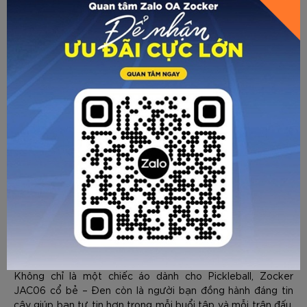
Phiên bản màu đen mang đến cảm giác mạnh mẽ và sang
trọng nhưng vẫn đầy tính thể thao. Đây là màu sắc dễ phối
đồ và phù hợp với nhiều độ tuổi, thích hợp cho cả thi đấu
chuyên nghiệp lẫn luyện tập các môn như pickleball, cầu
lông, tennis, chạy bộ hay tập gym.
Không chỉ là một chiếc áo dành cho Pickleball, Zocker
JAC06 cổ bẻ – Đen còn là người bạn đồng hành đáng tin
GỬI TƯ VẤN
HỦY
cậy giúp bạn tự tin hơn trong mỗi buổi tập và mỗi trận đấu.