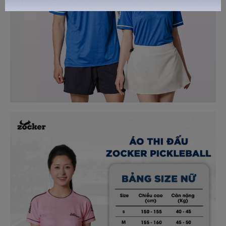
GỬI TƯ VẤN
HỦY