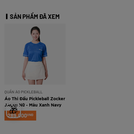
SẢN PHẨM ĐÃ XEM
QUẦN ÁO PICKLEBALL
Áo Thi Đấu Pickleball Zocker
JAC01 Nữ - Màu Xanh Navy
🎁
289.000
VNĐ