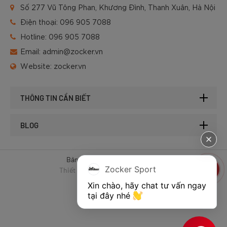
Số 277 Vũ Tông Phan, Khương Đình, Thanh Xuân, Hà Nội
Điện thoại:
096 905 7088
Hotline:
096 905 7088
Email:
admin@zocker.vn
Website:
zocker.vn
THÔNG TIN CẦN BIẾT
BLOG
Bản quyền © 2025 của Zocker.
Zocker Sport
Thiết kế website & SEO - Tất Thành
Xin chào, hãy chat tư vấn ngay 
tại đây nhé 