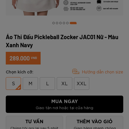
Áo Thi Đấu Pickleball Zocker JAC01 Nữ - Màu
Xanh Navy
289.000
VNĐ
Chọn kích cỡ:
Hướng dẫn chọn size
S
M
L
XL
XXL
MUA NGAY
Giao tận nơi hoặc tại cửa hàng
TƯ VẤN
THÊM VÀO GIỎ
Chúng tôi gọi lại sau 5 phút
Giao hàng nhanh chóng