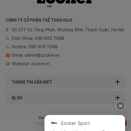
CÔNG TY CỔ PHẦN THỂ THAO KOJI
Số 277 Vũ Tông Phan, Khương Đình, Thanh Xuân, Hà Nội
Điện thoại:
096 905 7088
Hotline:
096 905 7088
Email:
admin@zocker.vn
Website:
zocker.vn
THÔNG TIN CẦN BIẾT
BLOG
Bản quyền © 2025 của Zocker.
Zocker Sport
Thiết kế website & SEO - Tất Thành