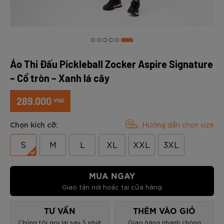
Áo Thi Đấu Pickleball Zocker Aspire Signature
– Cổ tròn – Xanh lá cây
289.000
VNĐ
Chọn kích cỡ:
Hướng dẫn chọn size
S
M
L
XL
XXL
3XL
MUA NGAY
Giao tận nơi hoặc tại cửa hàng
TƯ VẤN
THÊM VÀO GIỎ
Chúng tôi gọi lại sau 5 phút
Giao hàng nhanh chóng