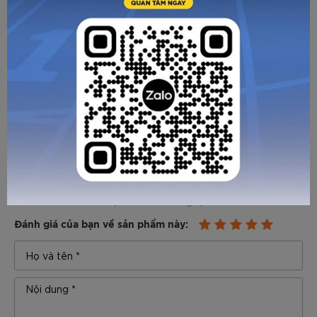
CHÍNH SÁCH MUA HÀNG
THƯƠNG HIỆU
ĐÁNH GIÁ SẢN PHẨM
5.0
(Chưa có đánh giá)
Đánh giá của bạn về sản phẩm này:
GỬI TƯ VẤN
HỦY