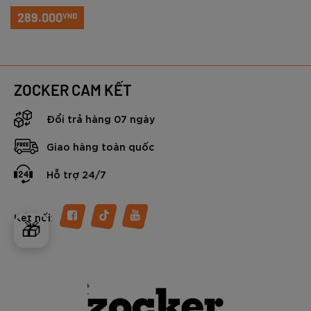
Xanh lá cây
289.000
VNĐ
ZOCKER CAM KẾT
Đổi trả hàng 07 ngày
Giao hàng toàn quốc
Hỗ trợ 24/7
:
Kết nối
🎁