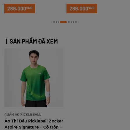
Đỏ
289.000
289.000
VNĐ
VNĐ
SẢN PHẨM ĐÃ XEM
QUẦN ÁO PICKLEBALL
Áo Thi Đấu Pickleball Zocker
Aspire Signature – Cổ tròn –