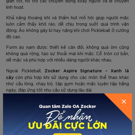
giãn tốt, hỗ trợ các chuyển động xoay người và di chuyển
linh hoạt.
Khả năng thoáng khí và thấm hút mồ hôi giúp người mặc
luôn cảm thấy khô ráo, dễ chịu trong suốt quá trình vận
động. Áo không gây bí hay nặng khi chơi Pickleball ở cường
độ cao.
Form áo nam được thiết kế cân đối, không quá ôm cũng
không quá rộng, tạo sự thoải mái khi mặc. Cổ tròn cơ bản,
dễ mặc và phù hợp với nhiều dáng người khác nhau.
Zocker Aspire Signature – Xanh lá
Ngoài Pickleball,
cây
còn phù hợp khi sử dụng cho các môn thể thao khác
như cầu lông, chạy bộ, tập gym hoặc mặc luyện tập hằng
GỬI THÔNG TIN ĐỂ ZOCKER TƯ
HƯỚNG DẪN CHỌN SIZE
ngày, đáp ứng tốt nhu cầu sử dụng lâu dài.
VẤN CHO BẠN
Về trang trước
Gửi email
In trang
THÔNG SỐ KỸ THUẬT VÀ BẢO HÀNH