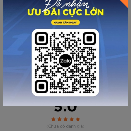
Về trang trước
Gửi email
In trang
THÔNG SỐ KỸ THUẬT VÀ BẢO HÀNH
CHÍNH SÁCH MUA HÀNG
THƯƠNG HIỆU
ĐÁNH GIÁ SẢN PHẨM
5.0
GỬI TƯ VẤN
HỦY
(Chưa có đánh giá)