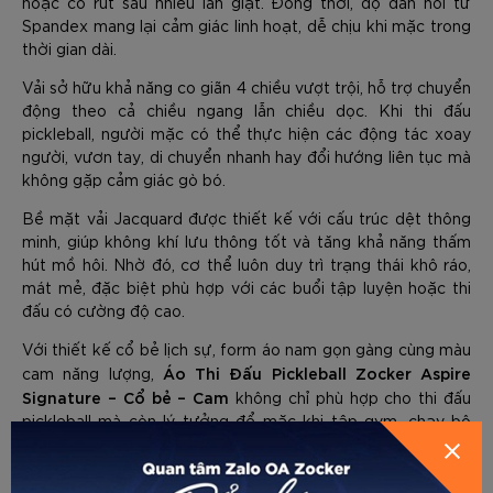
hoặc co rút sau nhiều lần giặt. Đồng thời, độ đàn hồi từ
Spandex mang lại cảm giác linh hoạt, dễ chịu khi mặc trong
thời gian dài.
Vải sở hữu khả năng co giãn 4 chiều vượt trội, hỗ trợ chuyển
động theo cả chiều ngang lẫn chiều dọc. Khi thi đấu
pickleball, người mặc có thể thực hiện các động tác xoay
người, vươn tay, di chuyển nhanh hay đổi hướng liên tục mà
không gặp cảm giác gò bó.
Bề mặt vải Jacquard được thiết kế với cấu trúc dệt thông
minh, giúp không khí lưu thông tốt và tăng khả năng thấm
hút mồ hôi. Nhờ đó, cơ thể luôn duy trì trạng thái khô ráo,
mát mẻ, đặc biệt phù hợp với các buổi tập luyện hoặc thi
đấu có cường độ cao.
Với thiết kế cổ bẻ lịch sự, form áo nam gọn gàng cùng màu
Áo Thi Đấu Pickleball Zocker Aspire
cam năng lượng,
Signature – Cổ bẻ – Cam
GỬI THÔNG TIN ĐỂ ZOCKER TƯ
không chỉ phù hợp cho thi đấu
HƯỚNG DẪN CHỌN SIZE
pickleball mà còn lý tưởng để mặc khi tập gym, chạy bộ
VẤN CHO BẠN
hoặc làm đồng phục câu lạc bộ. Sản phẩm đáp ứng tốt cả
yêu cầu về hiệu năng vận động lẫn phong cách thể thao
nam tính.