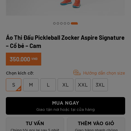
Áo Thi Đấu Pickleball Zocker Aspire Signature
– Cổ bẻ – Cam
350.000
VNĐ
Chọn kích cỡ:
Hướng dẫn chọn size
S
M
L
XL
XXL
3XL
MUA NGAY
Giao tận nơi hoặc tại cửa hàng
TƯ VẤN
THÊM VÀO GIỎ
Chúng tôi gọi lại sau 5 phút
Giao hàng nhanh chóng