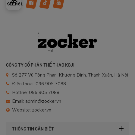
🎁
:
Kết nối
CÔNG TY CỔ PHẦN THỂ THAO KOJI
Số 277 Vũ Tông Phan, Khương Đình, Thanh Xuân, Hà Nội
Điện thoại:
096 905 7088
Hotline:
096 905 7088
Email:
admin@zocker.vn
Website:
zocker.vn
THÔNG TIN CẦN BIẾT